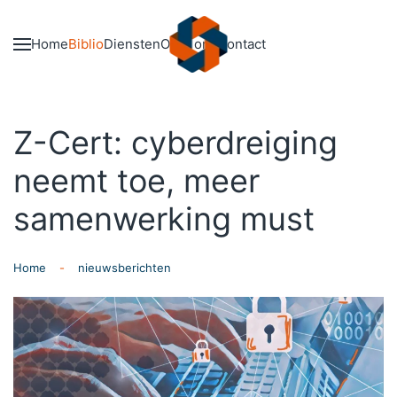
Skip to main content
Home
Biblio
Diensten
Over ons
Contact
Z-Cert: cyberdreiging
neemt toe, meer
samenwerking must
Home
nieuwsberichten