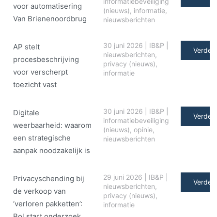
informatiebeveiliging
voor automatisering
(nieuws)
,
informatie
,
Van Brienenoordbrug
nieuwsberichten
30 juni 2026
|
IB&P
|
AP stelt
Verder 
nieuwsberichten
,
procesbeschrijving
privacy (nieuws)
,
voor verscherpt
informatie
toezicht vast
30 juni 2026
|
IB&P
|
Digitale
Verder 
informatiebeveiliging
weerbaarheid: waarom
(nieuws)
,
opinie
,
een strategische
nieuwsberichten
aanpak noodzakelijk is
29 juni 2026
|
IB&P
|
Privacyschending bij
Verder 
nieuwsberichten
,
de verkoop van
privacy (nieuws)
,
‘verloren pakketten’:
informatie
Bol start onderzoek