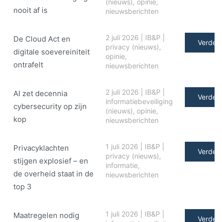
(nieuws)
,
opinie
,
nooit af is
nieuwsberichten
2 juli 2026
|
IB&P
|
De Cloud Act en
Verder 
privacy (nieuws)
,
digitale soe­ve­rei­ni­teit
opinie
,
ontrafelt
nieuwsberichten
2 juli 2026
|
IB&P
|
AI zet decennia
Verder 
informatiebeveiliging
cybersecurity op zijn
(nieuws)
,
opinie
,
kop
nieuwsberichten
1 juli 2026
|
IB&P
|
Privacyklachten
Verder 
privacy (nieuws)
,
stijgen explosief – en
informatie
,
de overheid staat in de
nieuwsberichten
top 3
1 juli 2026
|
IB&P
|
Maatregelen nodig
Verder 