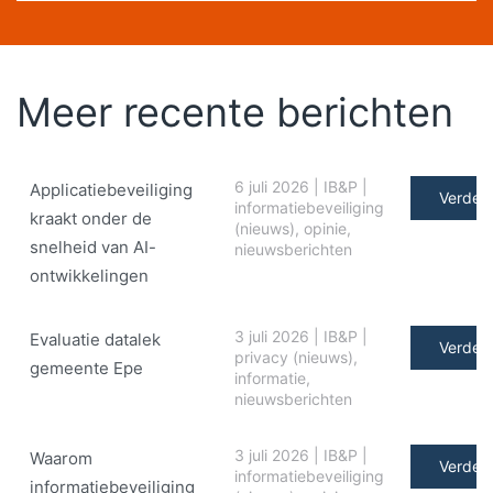
Meer recente berichten
6 juli 2026
|
IB&P
|
Applicatiebeveiliging
Verder 
informatiebeveiliging
kraakt onder de
(nieuws)
,
opinie
,
snelheid van AI-
nieuwsberichten
ontwikkelingen
3 juli 2026
|
IB&P
|
Evaluatie datalek
Verder 
privacy (nieuws)
,
gemeente Epe
informatie
,
nieuwsberichten
3 juli 2026
|
IB&P
|
Waarom
Verder 
informatiebeveiliging
informatiebeveiliging