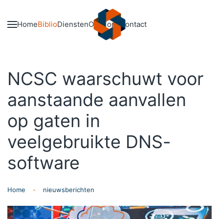
Skip to main content
Home
Biblio
Diensten
Over ons
Contact
NCSC waarschuwt voor
aanstaande aanvallen
op gaten in
veelgebruikte DNS-
software
Home
nieuwsberichten