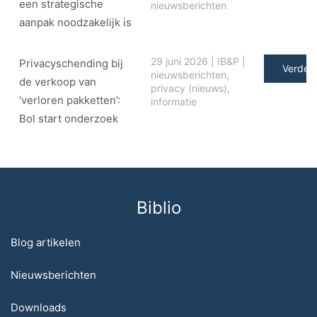
een strategische
nieuwsberichten
aanpak noodzakelijk is
29 juni 2026
|
IB&P
|
Privacyschending bij
Verder 
nieuwsberichten
,
de verkoop van
privacy (nieuws)
,
‘verloren pakketten’:
informatie
Bol start onderzoek
Biblio
Blog artikelen
Nieuwsberichten
Downloads