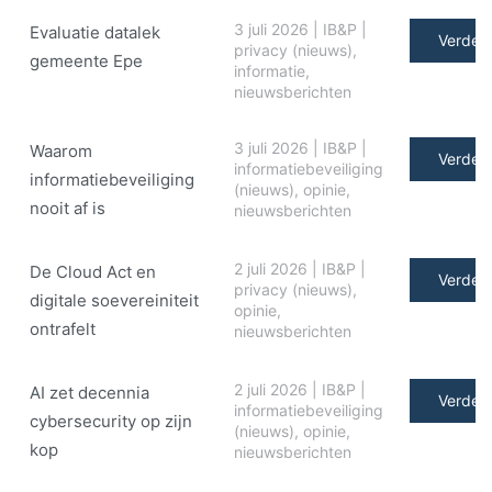
3 juli 2026
|
IB&P
|
Evaluatie datalek
Verder 
privacy (nieuws)
,
gemeente Epe
informatie
,
nieuwsberichten
3 juli 2026
|
IB&P
|
Waarom
Verder 
informatiebeveiliging
informatiebeveiliging
(nieuws)
,
opinie
,
nooit af is
nieuwsberichten
2 juli 2026
|
IB&P
|
De Cloud Act en
Verder 
privacy (nieuws)
,
digitale soe­ve­rei­ni­teit
opinie
,
ontrafelt
nieuwsberichten
2 juli 2026
|
IB&P
|
AI zet decennia
Verder 
informatiebeveiliging
cybersecurity op zijn
(nieuws)
,
opinie
,
kop
nieuwsberichten