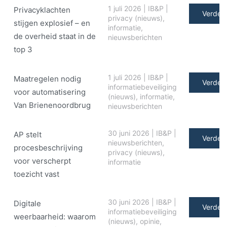
1 juli 2026
|
IB&P
|
Privacyklachten
Verder 
privacy (nieuws)
,
stijgen explosief – en
informatie
,
de overheid staat in de
nieuwsberichten
top 3
1 juli 2026
|
IB&P
|
Maatregelen nodig
Verder 
informatiebeveiliging
voor automatisering
(nieuws)
,
informatie
,
Van Brienenoordbrug
nieuwsberichten
30 juni 2026
|
IB&P
|
AP stelt
Verder 
nieuwsberichten
,
procesbeschrijving
privacy (nieuws)
,
voor verscherpt
informatie
toezicht vast
30 juni 2026
|
IB&P
|
Digitale
Verder 
informatiebeveiliging
weerbaarheid: waarom
(nieuws)
,
opinie
,