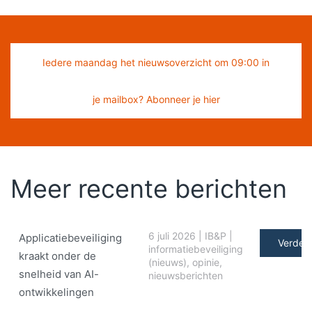
Iedere maandag het nieuwsoverzicht om 09:00 in
je mailbox? Abonneer je hier
Meer recente berichten
6 juli 2026
|
IB&P
|
Applicatiebeveiliging
Verder 
informatiebeveiliging
kraakt onder de
(nieuws)
,
opinie
,
snelheid van AI-
nieuwsberichten
ontwikkelingen