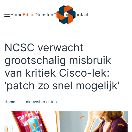
Skip to main content
Home
Biblio
Diensten
Over ons
Contact
NCSC verwacht
grootschalig misbruik
van kritiek Cisco-lek:
‘patch zo snel mogelijk’
Home
nieuwsberichten