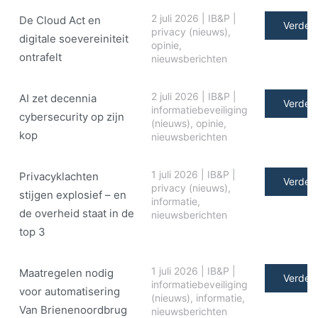
2 juli 2026
|
IB&P
|
De Cloud Act en
Verder 
privacy (nieuws)
,
digitale soe­ve­rei­ni­teit
opinie
,
ontrafelt
nieuwsberichten
2 juli 2026
|
IB&P
|
AI zet decennia
Verder 
informatiebeveiliging
cybersecurity op zijn
(nieuws)
,
opinie
,
kop
nieuwsberichten
1 juli 2026
|
IB&P
|
Privacyklachten
Verder 
privacy (nieuws)
,
stijgen explosief – en
informatie
,
de overheid staat in de
nieuwsberichten
top 3
1 juli 2026
|
IB&P
|
Maatregelen nodig
Verder 
informatiebeveiliging
voor automatisering
(nieuws)
,
informatie
,
Van Brienenoordbrug
nieuwsberichten