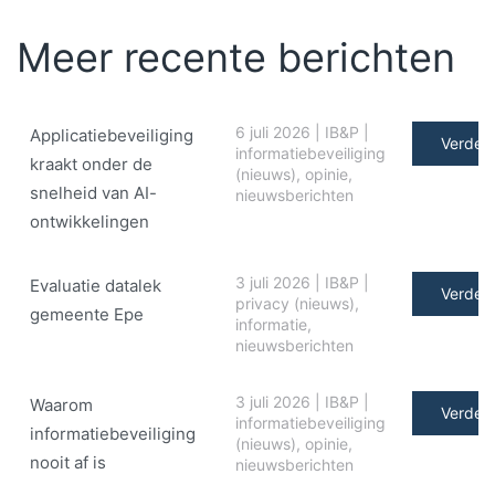
Meer recente berichten
6 juli 2026
|
IB&P
|
Applicatiebeveiliging
Verder 
informatiebeveiliging
kraakt onder de
(nieuws)
,
opinie
,
snelheid van AI-
nieuwsberichten
ontwikkelingen
3 juli 2026
|
IB&P
|
Evaluatie datalek
Verder 
privacy (nieuws)
,
gemeente Epe
informatie
,
nieuwsberichten
3 juli 2026
|
IB&P
|
Waarom
Verder 
informatiebeveiliging
informatiebeveiliging
(nieuws)
,
opinie
,
nooit af is
nieuwsberichten