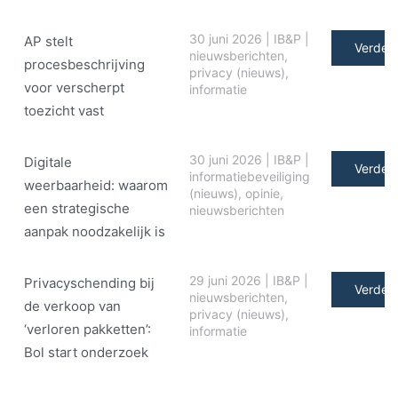
30 juni 2026
|
IB&P
|
AP stelt
Verder 
nieuwsberichten
,
procesbeschrijving
privacy (nieuws)
,
voor verscherpt
informatie
toezicht vast
30 juni 2026
|
IB&P
|
Digitale
Verder 
informatiebeveiliging
weerbaarheid: waarom
(nieuws)
,
opinie
,
een strategische
nieuwsberichten
aanpak noodzakelijk is
29 juni 2026
|
IB&P
|
Privacyschending bij
Verder 
nieuwsberichten
,
de verkoop van
privacy (nieuws)
,
‘verloren pakketten’:
informatie
Bol start onderzoek