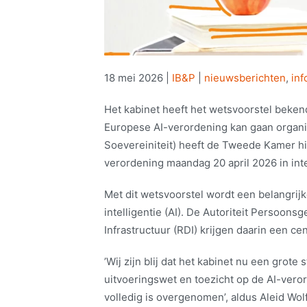
18 mei 2026
|
IB&P
|
nieuwsberichten
,
inf
Het kabinet heeft het wetsvoorstel beke
Europese AI-verordening kan gaan organis
Soevereiniteit) heeft de Tweede Kamer h
verordening maandag 20 april 2026 in int
Met dit wetsvoorstel wordt een belangrijke
intelligentie (AI). De Autoriteit Persoons
Infrastructuur (RDI) krijgen daarin een cen
’Wij zijn blij dat het kabinet nu een grot
uitvoeringswet en toezicht op de AI-veror
volledig is overgenomen’, aldus Aleid Wo