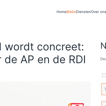
Home
Biblio
Diensten
Over on
I wordt concreet:
N
or de AP en de RDI
Dez