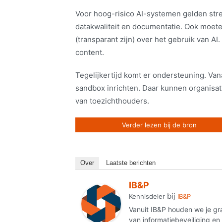
Voor hoog-risico AI-systemen gelden stre
datakwaliteit en documentatie. Ook moete
(transparant zijn) over het gebruik van A
content.
Tegelijkertijd komt er ondersteuning. Va
sandbox inrichten. Daar kunnen organisat
van toezichthouders.
Verder lezen bij de bron
Over
Laatste berichten
IB&P
bij
Kennisdeler
IB&P
Vanuit IB&P houden we je gr
van informatiebeveiliging e