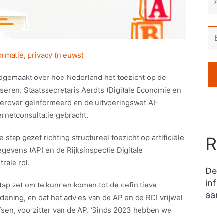
ormatie
,
privacy (nieuws)
ndgemaakt over hoe Nederland het toezicht op de
eren. Staatssecretaris Aerdts (Digitale Economie en
ierover geïnformeerd en de uitvoeringswet AI-
ernetconsultatie gebracht.
 stap gezet richting structureel toezicht op artificiële
R
gegevens (AP) en de Rijksinspectie Digitale
trale rol.
De
in
e stap zet om te kunnen komen tot de definitieve
aa
dening, en dat het advies van de AP en de RDI vrijwel
lfsen, voorzitter van de AP. ‘Sinds 2023 hebben we