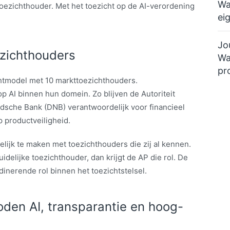
Wa
oezichthouder. Met het toezicht op de AI-verordening
ei
Jo
zichthouders
Wa
pr
chtmodel met 10 markttoezichthouders.
p AI binnen hun domein. Zo blijven de Autoriteit
dsche Bank (DNB) verantwoordelijk voor financieel
p productveiligheid.
lijk te maken met toezichthouders die zij al kennen.
idelijke toezichthouder, dan krijgt de AP die rol. De
inerende rol binnen het toezichtstelsel.
boden AI, transparantie en hoog-