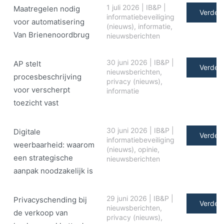
1 juli 2026
|
IB&P
|
Maatregelen nodig
Verder 
informatiebeveiliging
voor automatisering
(nieuws)
,
informatie
,
Van Brienenoordbrug
nieuwsberichten
30 juni 2026
|
IB&P
|
AP stelt
Verder 
nieuwsberichten
,
procesbeschrijving
privacy (nieuws)
,
voor verscherpt
informatie
toezicht vast
30 juni 2026
|
IB&P
|
Digitale
Verder 
informatiebeveiliging
weerbaarheid: waarom
(nieuws)
,
opinie
,
een strategische
nieuwsberichten
aanpak noodzakelijk is
29 juni 2026
|
IB&P
|
Privacyschending bij
Verder 
nieuwsberichten
,
de verkoop van
privacy (nieuws)
,