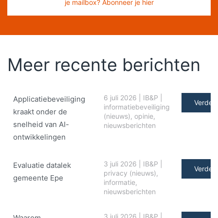
je mailbox? Abonneer je hier
Meer recente berichten
6 juli 2026
|
IB&P
|
Applicatiebeveiliging
Verder 
informatiebeveiliging
kraakt onder de
(nieuws)
,
opinie
,
snelheid van AI-
nieuwsberichten
ontwikkelingen
3 juli 2026
|
IB&P
|
Evaluatie datalek
Verder 
privacy (nieuws)
,
gemeente Epe
informatie
,
nieuwsberichten
3 juli 2026
|
IB&P
|
Waarom