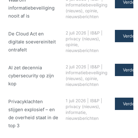
Verder 
informatiebeveiliging
informatiebeveiliging
(nieuws)
,
opinie
,
nooit af is
nieuwsberichten
2 juli 2026
|
IB&P
|
De Cloud Act en
Verder 
privacy (nieuws)
,
digitale soe­ve­rei­ni­teit
opinie
,
ontrafelt
nieuwsberichten
2 juli 2026
|
IB&P
|
AI zet decennia
Verder 
informatiebeveiliging
cybersecurity op zijn
(nieuws)
,
opinie
,
kop
nieuwsberichten
1 juli 2026
|
IB&P
|
Privacyklachten
Verder 
privacy (nieuws)
,
stijgen explosief – en
informatie
,
de overheid staat in de
nieuwsberichten
top 3