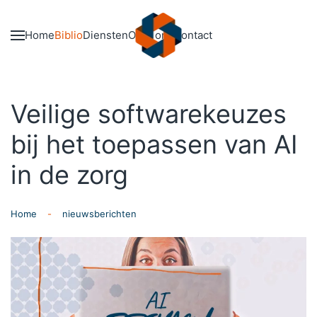
Skip to main content
Home
Biblio
Diensten
Over ons
Contact
Veilige softwarekeuzes
bij het toepassen van AI
in de zorg
Home
nieuwsberichten