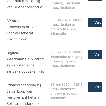
voor automatisering
(nieuws)
,
informatie
,
Van Brienenoordbrug
nieuwsberichten
30 juni 2026
|
IB&P
|
AP stelt
Verder 
nieuwsberichten
,
procesbeschrijving
privacy (nieuws)
,
voor verscherpt
informatie
toezicht vast
30 juni 2026
|
IB&P
|
Digitale
Verder 
informatiebeveiliging
weerbaarheid: waarom
(nieuws)
,
opinie
,
een strategische
nieuwsberichten
aanpak noodzakelijk is
29 juni 2026
|
IB&P
|
Privacyschending bij
Verder 
nieuwsberichten
,
de verkoop van
privacy (nieuws)
,
‘verloren pakketten’:
informatie
Bol start onderzoek