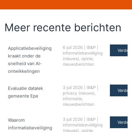
Meer recente berichten
6 juli 2026
|
IB&P
|
Applicatiebeveiliging
Verder 
informatiebeveiliging
kraakt onder de
(nieuws)
,
opinie
,
snelheid van AI-
nieuwsberichten
ontwikkelingen
3 juli 2026
|
IB&P
|
Evaluatie datalek
Verder 
privacy (nieuws)
,
gemeente Epe
informatie
,
nieuwsberichten
3 juli 2026
|
IB&P
|
Waarom
Verder 
informatiebeveiliging
informatiebeveiliging
(nieuws)
,
opinie
,