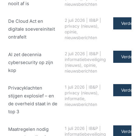
nooit af is
nieuwsberichten
2 juli 2026
|
IB&P
|
De Cloud Act en
Verder 
privacy (nieuws)
,
digitale soe­ve­rei­ni­teit
opinie
,
ontrafelt
nieuwsberichten
2 juli 2026
|
IB&P
|
AI zet decennia
Verder 
informatiebeveiliging
cybersecurity op zijn
(nieuws)
,
opinie
,
kop
nieuwsberichten
1 juli 2026
|
IB&P
|
Privacyklachten
Verder 
privacy (nieuws)
,
stijgen explosief – en
informatie
,
de overheid staat in de
nieuwsberichten
top 3
1 juli 2026
|
IB&P
|
Maatregelen nodig
Verder 
informatiebeveiliging