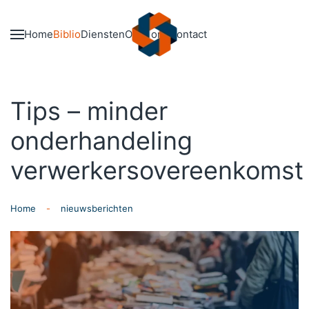
Skip to main content
Home
Biblio
Diensten
Over ons
Contact
Tips – minder
onderhandeling
verwerkersovereenkomst
Home
nieuwsberichten