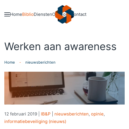
Skip to main content
Home
Biblio
Diensten
Over ons
Contact
Werken aan awareness
Home
nieuwsberichten
12 februari 2019
|
IB&P
|
nieuwsberichten
,
opinie
,
informatiebeveiliging (nieuws)