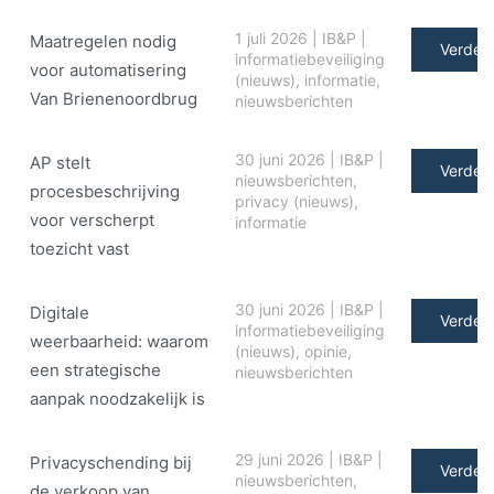
1 juli 2026
|
IB&P
|
Maatregelen nodig
Verder 
informatiebeveiliging
voor automatisering
(nieuws)
,
informatie
,
Van Brienenoordbrug
nieuwsberichten
30 juni 2026
|
IB&P
|
AP stelt
Verder 
nieuwsberichten
,
procesbeschrijving
privacy (nieuws)
,
voor verscherpt
informatie
toezicht vast
30 juni 2026
|
IB&P
|
Digitale
Verder 
informatiebeveiliging
weerbaarheid: waarom
(nieuws)
,
opinie
,
een strategische
nieuwsberichten
aanpak noodzakelijk is
29 juni 2026
|
IB&P
|
Privacyschending bij
Verder 
nieuwsberichten
,
de verkoop van