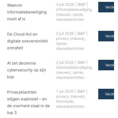
3 juli 2026
|
IB&P
|
Waarom
Verder 
informatiebeveiliging
informatiebeveiliging
(nieuws)
,
opinie
,
nooit af is
nieuwsberichten
2 juli 2026
|
IB&P
|
De Cloud Act en
Verder 
privacy (nieuws)
,
digitale soe­ve­rei­ni­teit
opinie
,
ontrafelt
nieuwsberichten
2 juli 2026
|
IB&P
|
AI zet decennia
Verder 
informatiebeveiliging
cybersecurity op zijn
(nieuws)
,
opinie
,
kop
nieuwsberichten
1 juli 2026
|
IB&P
|
Privacyklachten
Verder 
privacy (nieuws)
,
stijgen explosief – en
informatie
,
de overheid staat in de
nieuwsberichten
top 3