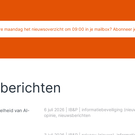
re maandag het nieuwsoverzicht om 09:00 in je mailbox? Abonneer je
berichten
6 juli 2026
|
IB&P
|
informatiebeveiliging (nieu
elheid van AI-
opinie
,
nieuwsberichten
3 juli 2026
|
IB&P
|
privacy (nieuws)
,
informati