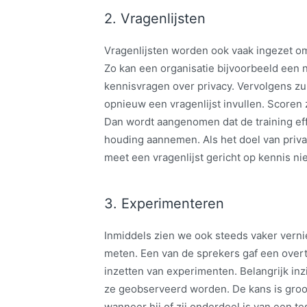
2. Vragenlijsten
Vragenlijsten worden ook vaak ingezet 
Zo kan een organisatie bijvoorbeeld ee
kennisvragen over privacy. Vervolgens zul
opnieuw een vragenlijst invullen. Scoren
Dan wordt aangenomen dat de training eff
houding aannemen. Als het doel van priv
meet een vragenlijst gericht op kennis ni
3. Experimenteren
Inmiddels zien we ook steeds vaker ver
meten. Een van de sprekers gaf een overt
inzetten van experimenten. Belangrijk in
ze geobserveerd worden. De kans is groot
wanneer hij of zij onderdeel is van een t