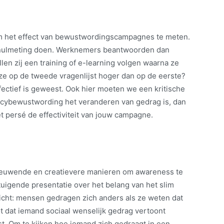
om het effect van bewustwordingscampagnes te meten.
n nulmeting doen. Werknemers beantwoorden dan
len zij een training of e-learning volgen waarna ze
 ze op de tweede vragenlijst hoger dan op de eerste?
ectief is geweest. Ook hier moeten we een kritische
acybewustwording het veranderen van gedrag is, dan
et persé de effectiviteit van jouw campagne.
nieuwende en creatievere manieren om awareness te
uigende presentatie over het belang van het slim
zicht: mensen gedragen zich anders als ze weten dat
 dat iemand sociaal wenselijk gedrag vertoont
est. Om te kijken hoe iemand zich gedraagt in een