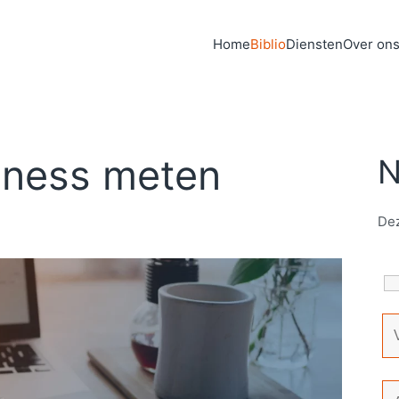
Home
Biblio
Diensten
Over on
eness meten
N
Dez