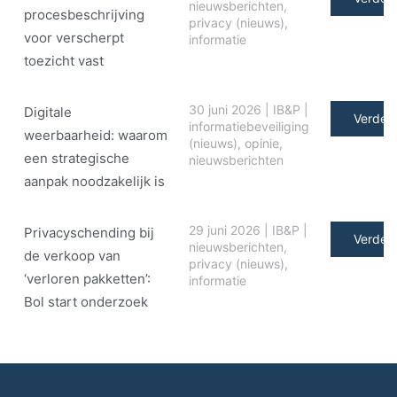
nieuwsberichten
,
procesbeschrijving
privacy (nieuws)
,
voor verscherpt
informatie
toezicht vast
30 juni 2026
|
IB&P
|
Digitale
Verder 
informatiebeveiliging
weerbaarheid: waarom
(nieuws)
,
opinie
,
een strategische
nieuwsberichten
aanpak noodzakelijk is
29 juni 2026
|
IB&P
|
Privacyschending bij
Verder 
nieuwsberichten
,
de verkoop van
privacy (nieuws)
,
‘verloren pakketten’:
informatie
Bol start onderzoek