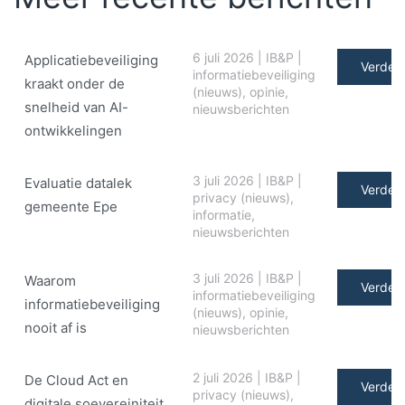
6 juli 2026
|
IB&P
|
Applicatiebeveiliging
Verder 
informatiebeveiliging
kraakt onder de
(nieuws)
,
opinie
,
snelheid van AI-
nieuwsberichten
ontwikkelingen
3 juli 2026
|
IB&P
|
Evaluatie datalek
Verder 
privacy (nieuws)
,
gemeente Epe
informatie
,
nieuwsberichten
3 juli 2026
|
IB&P
|
Waarom
Verder 
informatiebeveiliging
informatiebeveiliging
(nieuws)
,
opinie
,
nooit af is
nieuwsberichten
2 juli 2026
|
IB&P
|
De Cloud Act en
Verder 
privacy (nieuws)
,
digitale soe­ve­rei­ni­teit