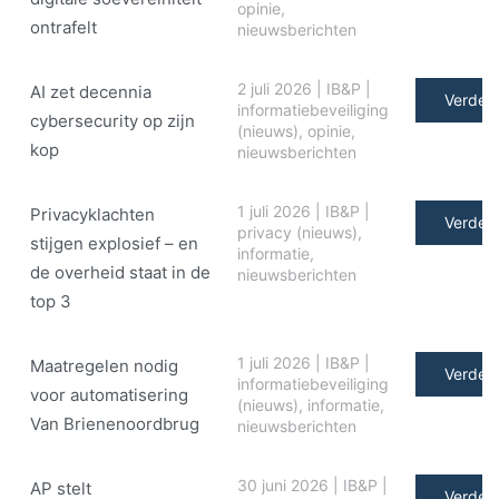
opinie
,
ontrafelt
nieuwsberichten
2 juli 2026
|
IB&P
|
AI zet decennia
Verder 
informatiebeveiliging
cybersecurity op zijn
(nieuws)
,
opinie
,
kop
nieuwsberichten
1 juli 2026
|
IB&P
|
Privacyklachten
Verder 
privacy (nieuws)
,
stijgen explosief – en
informatie
,
de overheid staat in de
nieuwsberichten
top 3
1 juli 2026
|
IB&P
|
Maatregelen nodig
Verder 
informatiebeveiliging
voor automatisering
(nieuws)
,
informatie
,
Van Brienenoordbrug
nieuwsberichten
30 juni 2026
|
IB&P
|
AP stelt
Verder 