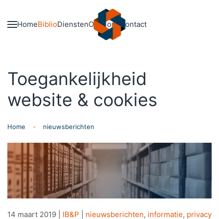
Skip to main content
Home
Biblio
Diensten
Over ons
Contact
Toegankelijkheid
website & cookies
Home
nieuwsberichten
14 maart 2019
|
IB&P
|
nieuwsberichten
,
informatie
,
privacy