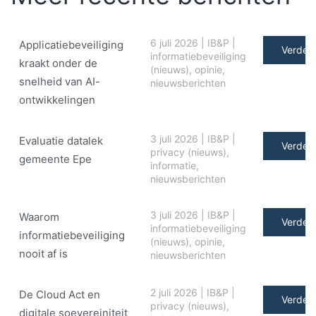
6 juli 2026
|
IB&P
|
Applicatiebeveiliging
Verder 
informatiebeveiliging
kraakt onder de
(nieuws)
,
opinie
,
snelheid van AI-
nieuwsberichten
ontwikkelingen
3 juli 2026
|
IB&P
|
Evaluatie datalek
Verder 
privacy (nieuws)
,
gemeente Epe
informatie
,
nieuwsberichten
3 juli 2026
|
IB&P
|
Waarom
Verder 
informatiebeveiliging
informatiebeveiliging
(nieuws)
,
opinie
,
nooit af is
nieuwsberichten
2 juli 2026
|
IB&P
|
De Cloud Act en
Verder 
privacy (nieuws)
,
digitale soe­ve­rei­ni­teit