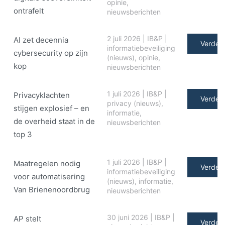
opinie
,
ontrafelt
nieuwsberichten
2 juli 2026
|
IB&P
|
AI zet decennia
Verder 
informatiebeveiliging
cybersecurity op zijn
(nieuws)
,
opinie
,
kop
nieuwsberichten
1 juli 2026
|
IB&P
|
Privacyklachten
Verder 
privacy (nieuws)
,
stijgen explosief – en
informatie
,
de overheid staat in de
nieuwsberichten
top 3
1 juli 2026
|
IB&P
|
Maatregelen nodig
Verder 
informatiebeveiliging
voor automatisering
(nieuws)
,
informatie
,
Van Brienenoordbrug
nieuwsberichten
30 juni 2026
|
IB&P
|
AP stelt
Verder 