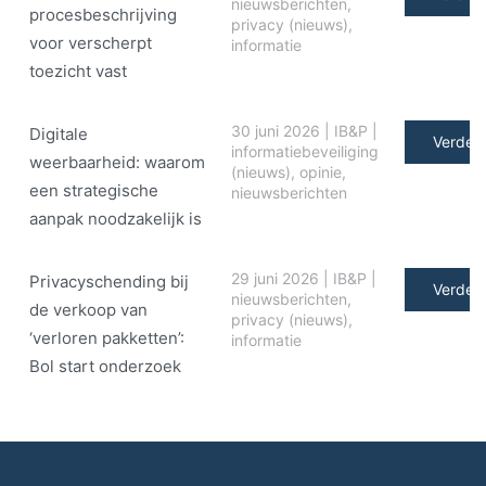
nieuwsberichten
,
procesbeschrijving
privacy (nieuws)
,
voor verscherpt
informatie
toezicht vast
30 juni 2026
|
IB&P
|
Digitale
Verder 
informatiebeveiliging
weerbaarheid: waarom
(nieuws)
,
opinie
,
een strategische
nieuwsberichten
aanpak noodzakelijk is
29 juni 2026
|
IB&P
|
Privacyschending bij
Verder 
nieuwsberichten
,
de verkoop van
privacy (nieuws)
,
‘verloren pakketten’:
informatie
Bol start onderzoek