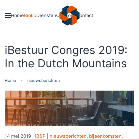
Skip to main content
Home
Biblio
Diensten
Over ons
Contact
iBestuur Congres 2019:
In the Dutch Mountains
Home
nieuwsberichten
14 mei 2019
|
IB&P
|
nieuwsberichten
,
bijeenkomsten
,