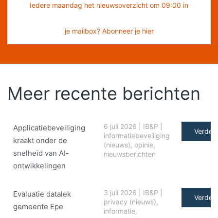
Iedere maandag het nieuwsoverzicht om 09:00 in
je mailbox? Abonneer je hier
Meer recente berichten
6 juli 2026
|
IB&P
|
Applicatiebeveiliging
Verder 
informatiebeveiliging
kraakt onder de
(nieuws)
,
opinie
,
snelheid van AI-
nieuwsberichten
ontwikkelingen
3 juli 2026
|
IB&P
|
Evaluatie datalek
Verder 
privacy (nieuws)
,
gemeente Epe
informatie
,