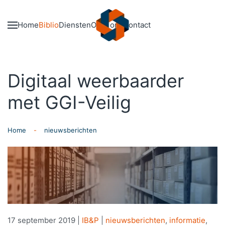
Skip to main content
Home
Biblio
Diensten
Over ons
Contact
Digitaal weerbaarder
met GGI-Veilig
Home
nieuwsberichten
17 september 2019
|
IB&P
|
nieuwsberichten
,
informatie
,