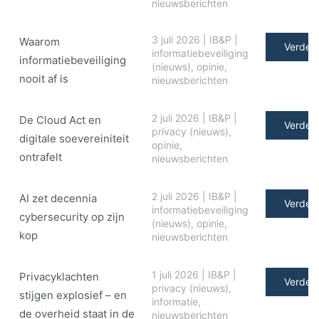
nieuwsberichten
3 juli 2026
|
IB&P
|
Waarom
Verder 
informatiebeveiliging
informatiebeveiliging
(nieuws)
,
opinie
,
nooit af is
nieuwsberichten
2 juli 2026
|
IB&P
|
De Cloud Act en
Verder 
privacy (nieuws)
,
digitale soe­ve­rei­ni­teit
opinie
,
ontrafelt
nieuwsberichten
2 juli 2026
|
IB&P
|
AI zet decennia
Verder 
informatiebeveiliging
cybersecurity op zijn
(nieuws)
,
opinie
,
kop
nieuwsberichten
1 juli 2026
|
IB&P
|
Privacyklachten
Verder 
privacy (nieuws)
,
stijgen explosief – en
informatie
,
de overheid staat in de
nieuwsberichten