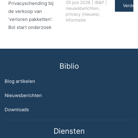
29 juni 2026
|
IB&P
|
Privacyschending bij
Verder 
nieuwsberichten
,
de verkoop van
privacy (nieuws)
,
‘verloren pakketten’:
informatie
Bol start onderzoek
Biblio
Blog artikelen
Nieuwsberichten
Downloads
Diensten