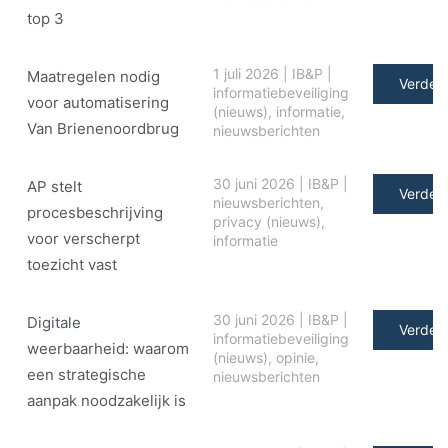
top 3
1 juli 2026
|
IB&P
|
Maatregelen nodig
Verder 
informatiebeveiliging
voor automatisering
(nieuws)
,
informatie
,
Van Brienenoordbrug
nieuwsberichten
30 juni 2026
|
IB&P
|
AP stelt
Verder 
nieuwsberichten
,
procesbeschrijving
privacy (nieuws)
,
voor verscherpt
informatie
toezicht vast
30 juni 2026
|
IB&P
|
Digitale
Verder 
informatiebeveiliging
weerbaarheid: waarom
(nieuws)
,
opinie
,
een strategische
nieuwsberichten
aanpak noodzakelijk is