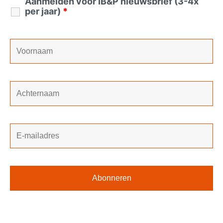
Aanmelden voor IB&P nieuwsbrief (3-4x
per jaar)
*