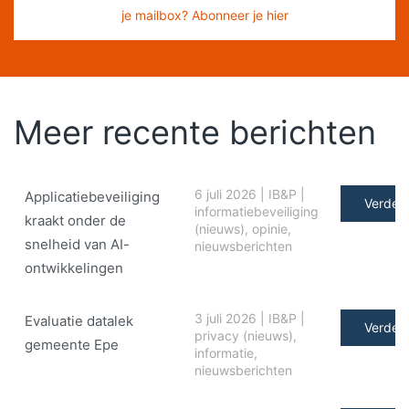
je mailbox? Abonneer je hier
Meer recente berichten
6 juli 2026
|
IB&P
|
Applicatiebeveiliging
Verder 
informatiebeveiliging
kraakt onder de
(nieuws)
,
opinie
,
snelheid van AI-
nieuwsberichten
ontwikkelingen
3 juli 2026
|
IB&P
|
Evaluatie datalek
Verder 
privacy (nieuws)
,
gemeente Epe
informatie
,
nieuwsberichten