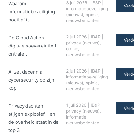
3 juli 2026
|
IB&P
|
Waarom
Verder 
informatiebeveiliging
informatiebeveiliging
(nieuws)
,
opinie
,
nooit af is
nieuwsberichten
2 juli 2026
|
IB&P
|
De Cloud Act en
Verder 
privacy (nieuws)
,
digitale soe­ve­rei­ni­teit
opinie
,
ontrafelt
nieuwsberichten
2 juli 2026
|
IB&P
|
AI zet decennia
Verder 
informatiebeveiliging
cybersecurity op zijn
(nieuws)
,
opinie
,
kop
nieuwsberichten
1 juli 2026
|
IB&P
|
Privacyklachten
Verder 
privacy (nieuws)
,
stijgen explosief – en
informatie
,
de overheid staat in de
nieuwsberichten
top 3