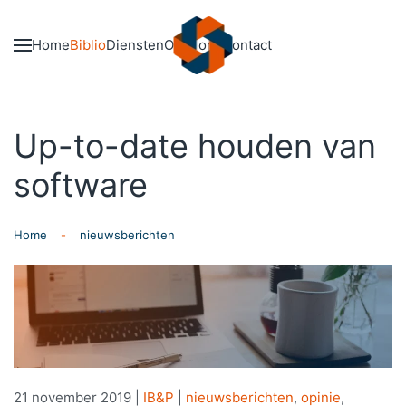
Skip to main content
Home
Biblio
Diensten
Over ons
Contact
Up-to-date houden van
software
Home
nieuwsberichten
21 november 2019
|
IB&P
|
nieuwsberichten
,
opinie
,