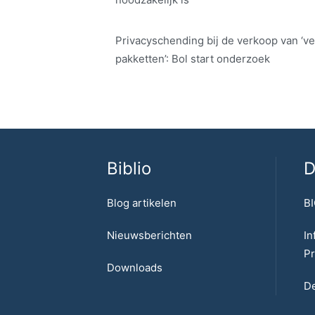
Privacyschending bij de verkoop van ‘ve
pakketten’: Bol start onderzoek
Biblio
D
Blog artikelen
BI
Nieuwsberichten
In
Pr
Downloads
De