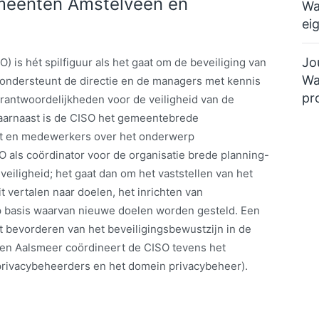
gemeenten Amstelveen en
Wa
ei
Jo
O) is hét spilfiguur als het gaat om de beveiliging van
Wa
ondersteunt de directie en de managers met kennis
pr
verantwoordelijkheden voor de veiligheid van de
Daarnaast is de CISO het gemeentebrede
nt en medewerkers over het onderwerp
O als coördinator voor de organisatie brede planning-
veiligheid; het gaat dan om het vaststellen van het
it vertalen naar doelen, het inrichten van
p basis waarvan nieuwe doelen worden gesteld. Een
t bevorderen van het beveiligingsbewustzijn in de
 en Aalsmeer coördineert de CISO tevens het
rivacybeheerders en het domein privacybeheer).