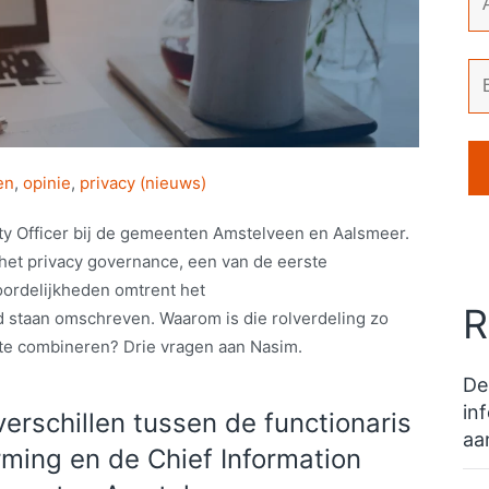
en
,
opinie
,
privacy (nieuws)
ty Officer bij de gemeenten Amstelveen en Aalsmeer.
 het privacy governance, een van de eerste
ordelijkheden omtrent het
R
rd staan omschreven. Waarom is die rolverdeling zo
s te combineren? Drie vragen aan Nasim.
De
in
verschillen tussen de functionaris
aa
ing en de Chief Information