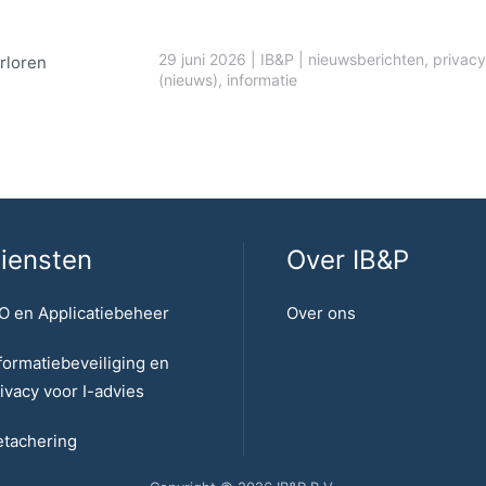
29 juni 2026
|
IB&P
|
nieuwsberichten
,
privacy
rloren
(nieuws)
,
informatie
iensten
Over IB&P
O en Applicatiebeheer
Over ons
formatiebeveiliging en
ivacy voor I-advies
tachering