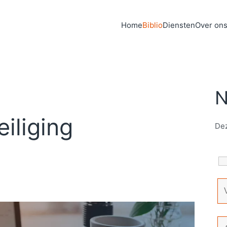
Home
Biblio
Diensten
Over on
N
iliging
Dez