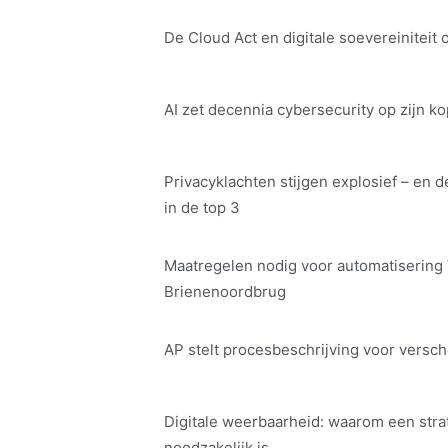
De Cloud Act en digitale soe­ve­rei­ni­teit 
AI zet decennia cybersecurity op zijn ko
Privacyklachten stijgen explosief – en d
in de top 3
Maatregelen nodig voor automatisering
Brienenoordbrug
AP stelt procesbeschrijving voor versch
Digitale weerbaarheid: waarom een str
noodzakelijk is