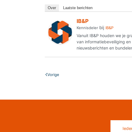
Over
Laatste berichten
IB&P
bij
Kennisdeler
IB&P
Vanuit IB&P houden we je gr
van informatiebeveiliging e
nieuwsberichten en bundelen
Vorige
Iede