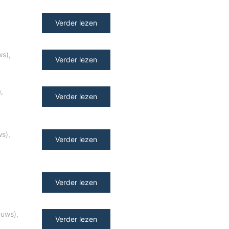
Verder lezen
ws)
,
Verder lezen
e
,
Verder lezen
ws)
,
Verder lezen
y
Verder lezen
euws)
,
Verder lezen