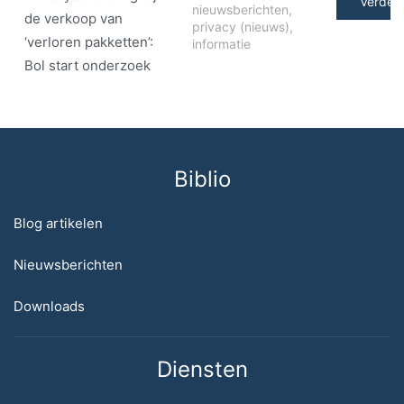
Verder 
nieuwsberichten
,
de verkoop van
privacy (nieuws)
,
‘verloren pakketten’:
informatie
Bol start onderzoek
Biblio
Blog artikelen
Nieuwsberichten
Downloads
Diensten