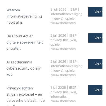
3 juli 2026
|
IB&P
|
Waarom
Verder 
informatiebeveiliging
informatiebeveiliging
(nieuws)
,
opinie
,
nooit af is
nieuwsberichten
2 juli 2026
|
IB&P
|
De Cloud Act en
Verder 
privacy (nieuws)
,
digitale soe­ve­rei­ni­teit
opinie
,
ontrafelt
nieuwsberichten
2 juli 2026
|
IB&P
|
AI zet decennia
Verder 
informatiebeveiliging
cybersecurity op zijn
(nieuws)
,
opinie
,
kop
nieuwsberichten
1 juli 2026
|
IB&P
|
Privacyklachten
Verder 
privacy (nieuws)
,
stijgen explosief – en
informatie
,
de overheid staat in de
nieuwsberichten