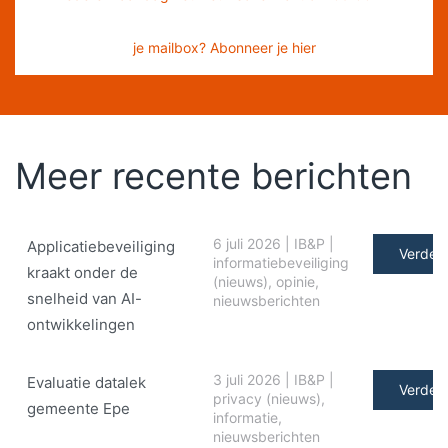
je mailbox? Abonneer je hier
Meer recente berichten
6 juli 2026
|
IB&P
|
Applicatiebeveiliging
Verder 
informatiebeveiliging
kraakt onder de
(nieuws)
,
opinie
,
snelheid van AI-
nieuwsberichten
ontwikkelingen
3 juli 2026
|
IB&P
|
Evaluatie datalek
Verder 
privacy (nieuws)
,
gemeente Epe
informatie
,
nieuwsberichten