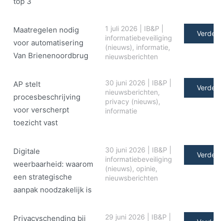
top 3
1 juli 2026
|
IB&P
|
Maatregelen nodig
Verder 
informatiebeveiliging
voor automatisering
(nieuws)
,
informatie
,
Van Brienenoordbrug
nieuwsberichten
30 juni 2026
|
IB&P
|
AP stelt
Verder 
nieuwsberichten
,
procesbeschrijving
privacy (nieuws)
,
voor verscherpt
informatie
toezicht vast
30 juni 2026
|
IB&P
|
Digitale
Verder 
informatiebeveiliging
weerbaarheid: waarom
(nieuws)
,
opinie
,
een strategische
nieuwsberichten
aanpak noodzakelijk is
29 juni 2026
|
IB&P
|
Privacyschending bij