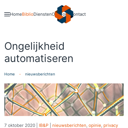
Skip to main content
Home
Biblio
Diensten
Over ons
Contact
Ongelijkheid
automatiseren
Home
nieuwsberichten
7 oktober 2020
|
IB&P
|
nieuwsberichten
,
opinie
,
privacy