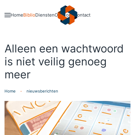
Skip to main content
Home
Biblio
Diensten
Over ons
Contact
Alleen een wachtwoord
is niet veilig genoeg
meer
Home
nieuwsberichten