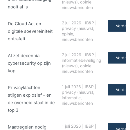
(nieuws)
,
opinie
,
nooit af is
nieuwsberichten
2 juli 2026
|
IB&P
|
De Cloud Act en
Verder 
privacy (nieuws)
,
digitale soe­ve­rei­ni­teit
opinie
,
ontrafelt
nieuwsberichten
2 juli 2026
|
IB&P
|
AI zet decennia
Verder 
informatiebeveiliging
cybersecurity op zijn
(nieuws)
,
opinie
,
kop
nieuwsberichten
1 juli 2026
|
IB&P
|
Privacyklachten
Verder 
privacy (nieuws)
,
stijgen explosief – en
informatie
,
de overheid staat in de
nieuwsberichten
top 3
1 juli 2026
|
IB&P
|
Maatregelen nodig
Verder 