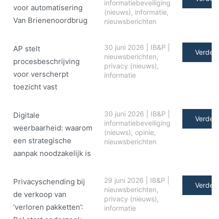
informatiebeveiliging
voor automatisering
(nieuws)
,
informatie
,
Van Brienenoordbrug
nieuwsberichten
30 juni 2026
|
IB&P
|
AP stelt
Verder 
nieuwsberichten
,
procesbeschrijving
privacy (nieuws)
,
voor verscherpt
informatie
toezicht vast
30 juni 2026
|
IB&P
|
Digitale
Verder 
informatiebeveiliging
weerbaarheid: waarom
(nieuws)
,
opinie
,
een strategische
nieuwsberichten
aanpak noodzakelijk is
29 juni 2026
|
IB&P
|
Privacyschending bij
Verder 
nieuwsberichten
,
de verkoop van
privacy (nieuws)
,
‘verloren pakketten’:
informatie