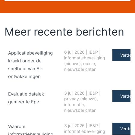
Meer recente berichten
6 juli 2026
|
IB&P
|
Applicatiebeveiliging
Verder 
informatiebeveiliging
kraakt onder de
(nieuws)
,
opinie
,
snelheid van AI-
nieuwsberichten
ontwikkelingen
3 juli 2026
|
IB&P
|
Evaluatie datalek
Verder 
privacy (nieuws)
,
gemeente Epe
informatie
,
nieuwsberichten
3 juli 2026
|
IB&P
|
Waarom
Verder 
informatiebeveiliging
informatiebeveiliging