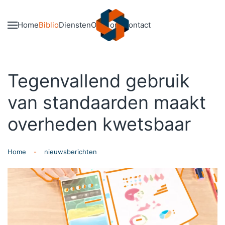
Skip to main content
Home
Biblio
Diensten
Over ons
Contact
Tegenvallend gebruik
van standaarden maakt
overheden kwetsbaar
Home
nieuwsberichten