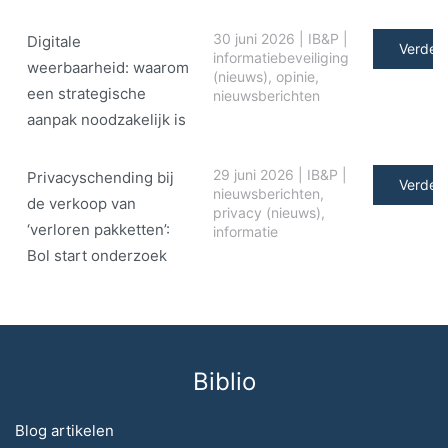
30 juni 2026
|
IB&P
|
Digitale
Verder 
informatiebeveiliging
weerbaarheid: waarom
(nieuws)
,
opinie
,
een strategische
nieuwsberichten
aanpak noodzakelijk is
29 juni 2026
|
IB&P
|
Privacyschending bij
Verder 
nieuwsberichten
,
de verkoop van
privacy (nieuws)
,
‘verloren pakketten’:
informatie
Bol start onderzoek
Biblio
Blog artikelen