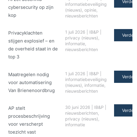
Verder 
informatiebeveiliging
cybersecurity op zijn
(nieuws)
,
opinie
,
kop
nieuwsberichten
1 juli 2026
|
IB&P
|
Privacyklachten
Verder 
privacy (nieuws)
,
stijgen explosief – en
informatie
,
de overheid staat in de
nieuwsberichten
top 3
1 juli 2026
|
IB&P
|
Maatregelen nodig
Verder 
informatiebeveiliging
voor automatisering
(nieuws)
,
informatie
,
Van Brienenoordbrug
nieuwsberichten
30 juni 2026
|
IB&P
|
AP stelt
Verder 
nieuwsberichten
,
procesbeschrijving
privacy (nieuws)
,
voor verscherpt
informatie
toezicht vast