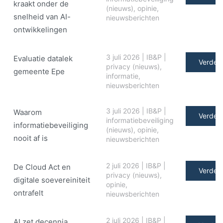
kraakt onder de
(nieuws)
,
opinie
,
snelheid van AI-
nieuwsberichten
ontwikkelingen
3 juli 2026
|
IB&P
|
Evaluatie datalek
Verder 
privacy (nieuws)
,
gemeente Epe
informatie
,
nieuwsberichten
3 juli 2026
|
IB&P
|
Waarom
Verder 
informatiebeveiliging
informatiebeveiliging
(nieuws)
,
opinie
,
nooit af is
nieuwsberichten
2 juli 2026
|
IB&P
|
De Cloud Act en
Verder 
privacy (nieuws)
,
digitale soe­ve­rei­ni­teit
opinie
,
ontrafelt
nieuwsberichten
2 juli 2026
|
IB&P
|
AI zet decennia