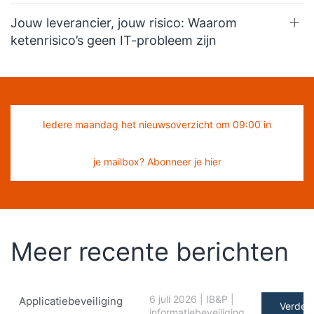
Jouw leverancier, jouw risico: Waarom
ketenrisico’s geen IT-probleem zijn
Iedere maandag het nieuwsoverzicht om 09:00 in
je mailbox? Abonneer je hier
Meer recente berichten
6 juli 2026
|
IB&P
|
Applicatiebeveiliging
Verder 
informatiebeveiliging