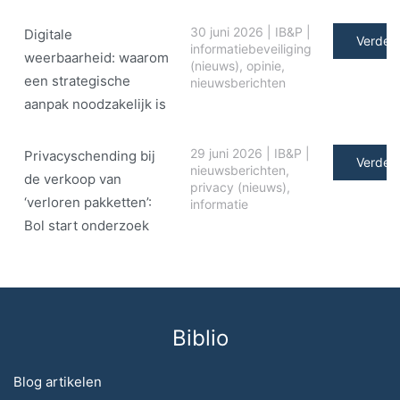
30 juni 2026
|
IB&P
|
Digitale
Verder 
informatiebeveiliging
weerbaarheid: waarom
(nieuws)
,
opinie
,
een strategische
nieuwsberichten
aanpak noodzakelijk is
29 juni 2026
|
IB&P
|
Privacyschending bij
Verder 
nieuwsberichten
,
de verkoop van
privacy (nieuws)
,
‘verloren pakketten’:
informatie
Bol start onderzoek
Biblio
Blog artikelen