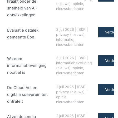
kraakt onder de
(nieuws)
,
opinie
,
snelheid van AI-
nieuwsberichten
ontwikkelingen
3 juli 2026
|
IB&P
|
Evaluatie datalek
Verder 
privacy (nieuws)
,
gemeente Epe
informatie
,
nieuwsberichten
3 juli 2026
|
IB&P
|
Waarom
Verder 
informatiebeveiliging
informatiebeveiliging
(nieuws)
,
opinie
,
nooit af is
nieuwsberichten
2 juli 2026
|
IB&P
|
De Cloud Act en
Verder 
privacy (nieuws)
,
digitale soe­ve­rei­ni­teit
opinie
,
ontrafelt
nieuwsberichten
2 juli 2026
|
IB&P
|
AI zet decennia