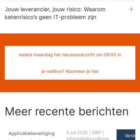
Jouw leverancier, jouw risico: Waarom
ketenrisico’s geen IT-probleem zijn
Iedere maandag het nieuwsoverzicht om 09:00 in
je mailbox? Abonneer je hier
Meer recente berichten
6 juli 2026
|
IB&P
|
Applicatiebeveiliging
Verder 
informatiebeveiliging