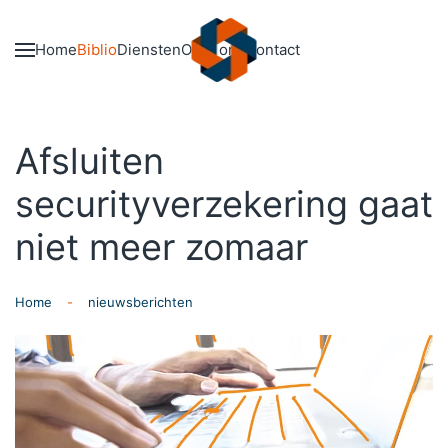
Skip to main content
Home
Biblio
Diensten
Over ons
Contact
Afsluiten
securityverzekering gaat
niet meer zomaar
Home
nieuwsberichten