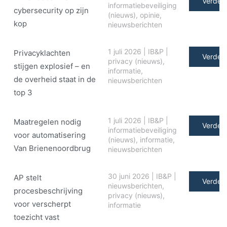
Verder 
informatiebeveiliging
cybersecurity op zijn
(nieuws)
,
opinie
,
kop
nieuwsberichten
1 juli 2026
|
IB&P
|
Privacyklachten
Verder 
privacy (nieuws)
,
stijgen explosief – en
informatie
,
de overheid staat in de
nieuwsberichten
top 3
1 juli 2026
|
IB&P
|
Maatregelen nodig
Verder 
informatiebeveiliging
voor automatisering
(nieuws)
,
informatie
,
Van Brienenoordbrug
nieuwsberichten
30 juni 2026
|
IB&P
|
AP stelt
Verder 
nieuwsberichten
,
procesbeschrijving
privacy (nieuws)
,
voor verscherpt
informatie
toezicht vast