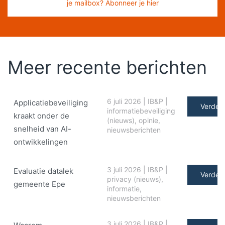
je mailbox? Abonneer je hier
Meer recente berichten
6 juli 2026
|
IB&P
|
Applicatiebeveiliging
Verder 
informatiebeveiliging
kraakt onder de
(nieuws)
,
opinie
,
snelheid van AI-
nieuwsberichten
ontwikkelingen
3 juli 2026
|
IB&P
|
Evaluatie datalek
Verder 
privacy (nieuws)
,
gemeente Epe
informatie
,
nieuwsberichten
3 juli 2026
|
IB&P
|