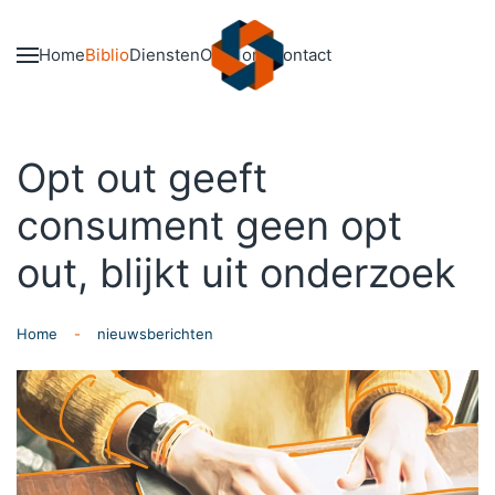
Skip to main content
Home
Biblio
Diensten
Over ons
Contact
Opt out geeft
consument geen opt
out, blijkt uit onderzoek
Home
nieuwsberichten