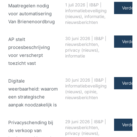
1 juli 2026
|
IB&P
|
Maatregelen nodig
Verder 
informatiebeveiliging
voor automatisering
(nieuws)
,
informatie
,
Van Brienenoordbrug
nieuwsberichten
30 juni 2026
|
IB&P
|
AP stelt
Verder 
nieuwsberichten
,
procesbeschrijving
privacy (nieuws)
,
voor verscherpt
informatie
toezicht vast
30 juni 2026
|
IB&P
|
Digitale
Verder 
informatiebeveiliging
weerbaarheid: waarom
(nieuws)
,
opinie
,
een strategische
nieuwsberichten
aanpak noodzakelijk is
29 juni 2026
|
IB&P
|
Privacyschending bij
Verder 
nieuwsberichten
,
de verkoop van
privacy (nieuws)
,