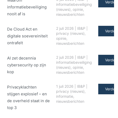
Waarom
Verder 
informatiebeveiliging
informatiebeveiliging
(nieuws)
,
opinie
,
nooit af is
nieuwsberichten
2 juli 2026
|
IB&P
|
De Cloud Act en
Verder 
privacy (nieuws)
,
digitale soe­ve­rei­ni­teit
opinie
,
ontrafelt
nieuwsberichten
2 juli 2026
|
IB&P
|
AI zet decennia
Verder 
informatiebeveiliging
cybersecurity op zijn
(nieuws)
,
opinie
,
kop
nieuwsberichten
1 juli 2026
|
IB&P
|
Privacyklachten
Verder 
privacy (nieuws)
,
stijgen explosief – en
informatie
,
de overheid staat in de
nieuwsberichten
top 3