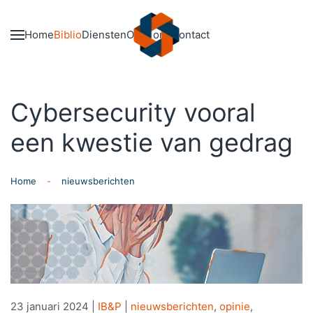
Skip to main content
Home
Biblio
Diensten
Over ons
Contact
Cybersecurity vooral
een kwestie van gedrag
Home
nieuwsberichten
23 januari 2024
|
IB&P
|
nieuwsberichten
,
opinie
,