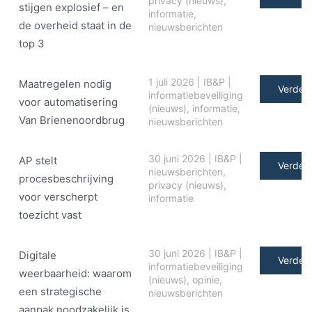
privacy (nieuws)
,
stijgen explosief – en
informatie
,
de overheid staat in de
nieuwsberichten
top 3
1 juli 2026
|
IB&P
|
Maatregelen nodig
Verder 
informatiebeveiliging
voor automatisering
(nieuws)
,
informatie
,
Van Brienenoordbrug
nieuwsberichten
30 juni 2026
|
IB&P
|
AP stelt
Verder 
nieuwsberichten
,
procesbeschrijving
privacy (nieuws)
,
voor verscherpt
informatie
toezicht vast
30 juni 2026
|
IB&P
|
Digitale
Verder 
informatiebeveiliging
weerbaarheid: waarom
(nieuws)
,
opinie
,
een strategische
nieuwsberichten
aanpak noodzakelijk is