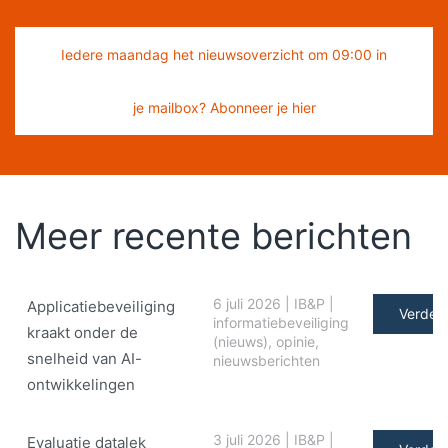
Iedere maandag het nieuwsoverzicht om 09:00 in
je mailbox? Abonneer je hier
Meer recente berichten
6 juli 2026
|
IB&P
|
Applicatiebeveiliging
Verder 
informatiebeveiliging
kraakt onder de
(nieuws)
,
opinie
,
snelheid van AI-
nieuwsberichten
ontwikkelingen
3 juli 2026
|
IB&P
|
Evaluatie datalek