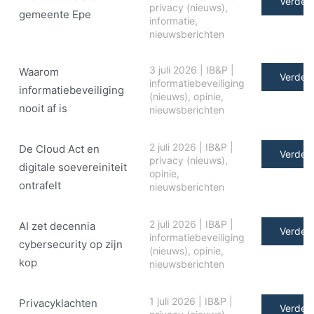
Verder 
privacy (nieuws)
,
gemeente Epe
informatie
,
nieuwsberichten
3 juli 2026
|
IB&P
|
Waarom
Verder 
informatiebeveiliging
informatiebeveiliging
(nieuws)
,
opinie
,
nooit af is
nieuwsberichten
2 juli 2026
|
IB&P
|
De Cloud Act en
Verder 
privacy (nieuws)
,
digitale soe­ve­rei­ni­teit
opinie
,
ontrafelt
nieuwsberichten
2 juli 2026
|
IB&P
|
AI zet decennia
Verder 
informatiebeveiliging
cybersecurity op zijn
(nieuws)
,
opinie
,
kop
nieuwsberichten
1 juli 2026
|
IB&P
|
Privacyklachten
Verder 