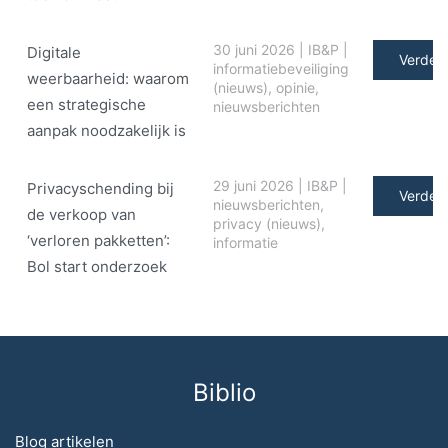
30 juni 2026
|
IB&P
|
Digitale
Verder 
informatiebeveiliging
weerbaarheid: waarom
(nieuws)
,
opinie
,
een strategische
nieuwsberichten
aanpak noodzakelijk is
29 juni 2026
|
IB&P
|
Privacyschending bij
Verder 
nieuwsberichten
,
de verkoop van
privacy (nieuws)
,
‘verloren pakketten’:
informatie
Bol start onderzoek
Biblio
Blog artikelen