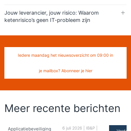
Jouw leverancier, jouw risico: Waarom
ketenrisico’s geen IT-probleem zijn
Iedere maandag het nieuwsoverzicht om 09:00 in
je mailbox? Abonneer je hier
Meer recente berichten
6 juli 2026
|
IB&P
|
Applicatiebeveiliging
Verder 