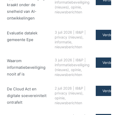
informatiebeveiliging
kraakt onder de
(nieuws)
,
opinie
,
snelheid van AI-
nieuwsberichten
ontwikkelingen
3 juli 2026
|
IB&P
|
Evaluatie datalek
Verder 
privacy (nieuws)
,
gemeente Epe
informatie
,
nieuwsberichten
3 juli 2026
|
IB&P
|
Waarom
Verder 
informatiebeveiliging
informatiebeveiliging
(nieuws)
,
opinie
,
nooit af is
nieuwsberichten
2 juli 2026
|
IB&P
|
De Cloud Act en
Verder 
privacy (nieuws)
,
digitale soe­ve­rei­ni­teit
opinie
,
ontrafelt
nieuwsberichten