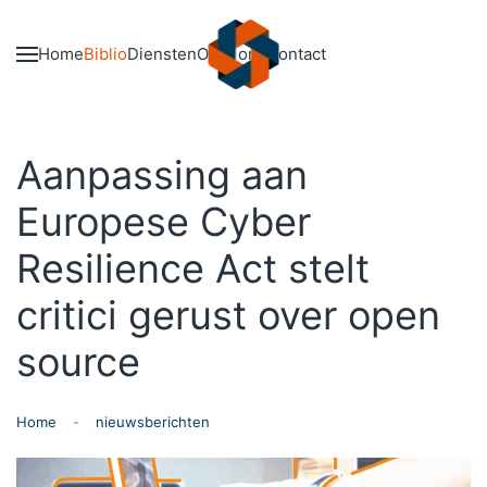
Skip to main content
Home
Biblio
Diensten
Over ons
Contact
Aanpassing aan
Europese Cyber
Resilience Act stelt
critici gerust over open
source
Home
nieuwsberichten