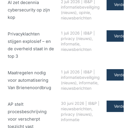
2 juli 2026
|
IB&P
|
AI zet decennia
Verder 
informatiebeveiliging
cybersecurity op zijn
(nieuws)
,
opinie
,
kop
nieuwsberichten
1 juli 2026
|
IB&P
|
Privacyklachten
Verder 
privacy (nieuws)
,
stijgen explosief – en
informatie
,
de overheid staat in de
nieuwsberichten
top 3
1 juli 2026
|
IB&P
|
Maatregelen nodig
Verder 
informatiebeveiliging
voor automatisering
(nieuws)
,
informatie
,
Van Brienenoordbrug
nieuwsberichten
30 juni 2026
|
IB&P
|
AP stelt
Verder 
nieuwsberichten
,
procesbeschrijving
privacy (nieuws)
,
voor verscherpt
informatie
toezicht vast