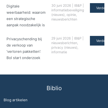
30 juni 2026
|
IB&P
|
Digitale
Verder 
informatiebeveiliging
weerbaarheid: waarom
(nieuws)
,
opinie
,
een strategische
nieuwsberichten
aanpak noodzakelijk is
29 juni 2026
|
IB&P
|
Privacyschending bij
Verder 
nieuwsberichten
,
de verkoop van
privacy (nieuws)
,
‘verloren pakketten’:
informatie
Bol start onderzoek
Biblio
Blog artikelen