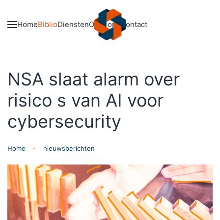
Skip to main content
Home
Biblio
Diensten
Over ons
Contact
NSA slaat alarm over
risico s van AI voor
cybersecurity
Home
nieuwsberichten