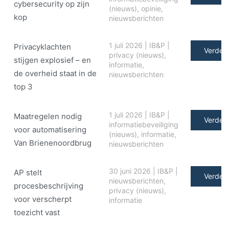
cybersecurity op zijn
(nieuws)
,
opinie
,
kop
nieuwsberichten
1 juli 2026
|
IB&P
|
Privacyklachten
Verder 
privacy (nieuws)
,
stijgen explosief – en
informatie
,
de overheid staat in de
nieuwsberichten
top 3
1 juli 2026
|
IB&P
|
Maatregelen nodig
Verder 
informatiebeveiliging
voor automatisering
(nieuws)
,
informatie
,
Van Brienenoordbrug
nieuwsberichten
30 juni 2026
|
IB&P
|
AP stelt
Verder 
nieuwsberichten
,
procesbeschrijving
privacy (nieuws)
,
voor verscherpt
informatie
toezicht vast