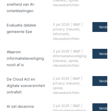
(nieuws)
,
opinie
,
snelheid van AI-
nieuwsberichten
ontwikkelingen
3 juli 2026
|
IB&P
|
Evaluatie datalek
Verder 
privacy (nieuws)
,
gemeente Epe
informatie
,
nieuwsberichten
3 juli 2026
|
IB&P
|
Waarom
Verder 
informatiebeveiliging
informatiebeveiliging
(nieuws)
,
opinie
,
nooit af is
nieuwsberichten
2 juli 2026
|
IB&P
|
De Cloud Act en
Verder 
privacy (nieuws)
,
digitale soe­ve­rei­ni­teit
opinie
,
ontrafelt
nieuwsberichten
2 juli 2026
|
IB&P
|
AI zet decennia
Verder 
informatiebeveiliging