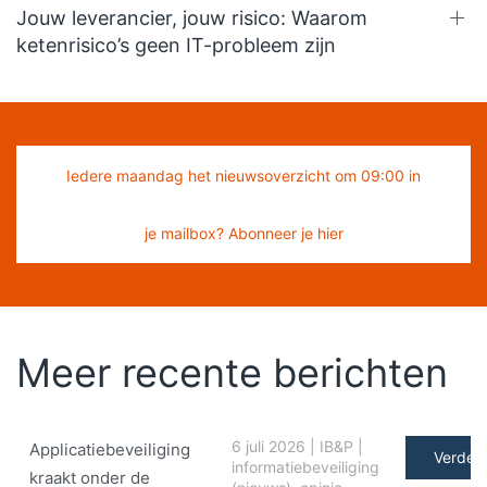
Jouw leverancier, jouw risico: Waarom
ketenrisico’s geen IT-probleem zijn
Iedere maandag het nieuwsoverzicht om 09:00 in
je mailbox? Abonneer je hier
Meer recente berichten
6 juli 2026
|
IB&P
|
Applicatiebeveiliging
Verder 
informatiebeveiliging
kraakt onder de