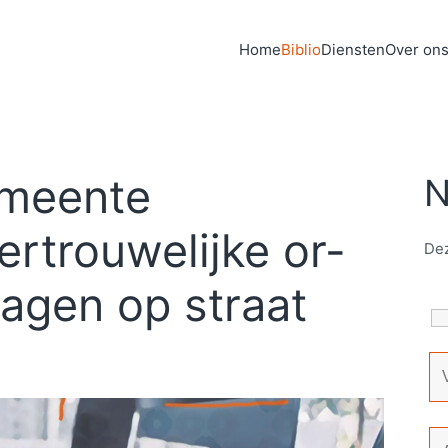
Home
Biblio
Diensten
Over on
emeente
N
rtrouwelijke or-
Dez
agen op straat