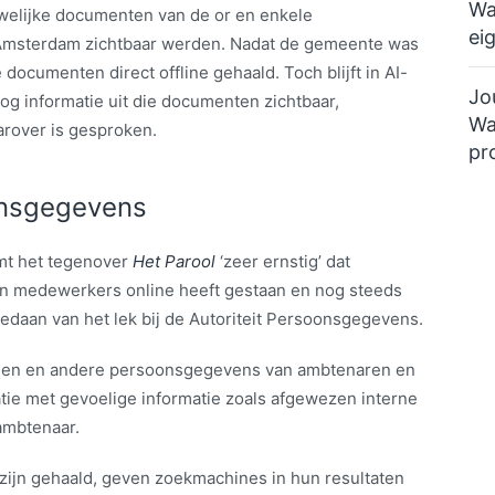
Wa
welijke documenten van de or en enkele
ei
msterdam zichtbaar werden. Nadat de gemeente was
 documenten direct offline gehaald. Toch blijft in AI-
Jo
g informatie uit die documenten zichtbaar,
Wa
rover is gesproken.
pr
onsgegevens
t het tegenover
Het Parool
‘zeer ernstig’ dat
van medewerkers online heeft gestaan en nog steeds
edaan van het lek bij de Autoriteit Persoonsgegevens.
amen en andere persoonsgegevens van ambtenaren en
e met gevoelige informatie zoals afgewezen interne
 ambtenaar.
zijn gehaald, geven zoekmachines in hun resultaten