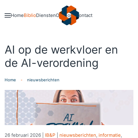
Skip to main content
Home
Biblio
Diensten
Over ons
Contact
AI op de werkvloer en
de AI-verordening
Home
nieuwsberichten
26 februari 2026
|
IB&P
|
nieuwsberichten
,
informatie
,