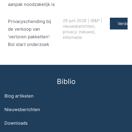
aanpak noodzakelijk is
29 juni 2026
|
IB&P
|
Privacyschending bij
Verder 
nieuwsberichten
,
de verkoop van
privacy (nieuws)
,
‘verloren pakketten’:
informatie
Bol start onderzoek
Biblio
Blog artikelen
Nieuwsberichten
Downloads