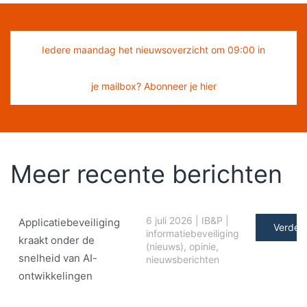
Iedere maandag het nieuwsoverzicht om 09:00 in
je mailbox? Abonneer je hier
Meer recente berichten
6 juli 2026
|
IB&P
|
Applicatiebeveiliging
Verder 
informatiebeveiliging
kraakt onder de
(nieuws)
,
opinie
,
snelheid van AI-
nieuwsberichten
ontwikkelingen