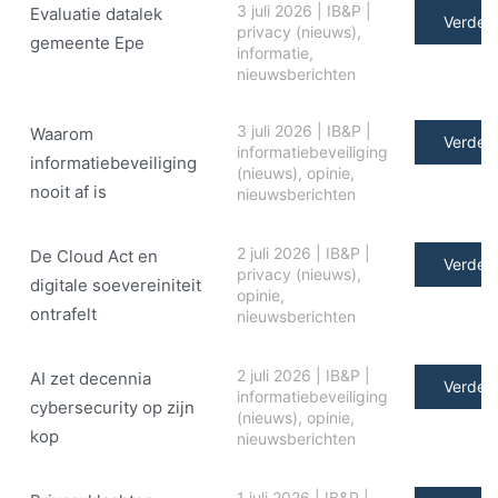
3 juli 2026
|
IB&P
|
Evaluatie datalek
Verder 
privacy (nieuws)
,
gemeente Epe
informatie
,
nieuwsberichten
3 juli 2026
|
IB&P
|
Waarom
Verder 
informatiebeveiliging
informatiebeveiliging
(nieuws)
,
opinie
,
nooit af is
nieuwsberichten
2 juli 2026
|
IB&P
|
De Cloud Act en
Verder 
privacy (nieuws)
,
digitale soe­ve­rei­ni­teit
opinie
,
ontrafelt
nieuwsberichten
2 juli 2026
|
IB&P
|
AI zet decennia
Verder 
informatiebeveiliging
cybersecurity op zijn
(nieuws)
,
opinie
,
kop
nieuwsberichten
1 juli 2026
|
IB&P
|