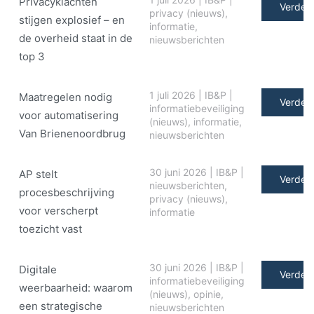
Privacyklachten
Verder 
privacy (nieuws)
,
stijgen explosief – en
informatie
,
de overheid staat in de
nieuwsberichten
top 3
1 juli 2026
|
IB&P
|
Maatregelen nodig
Verder 
informatiebeveiliging
voor automatisering
(nieuws)
,
informatie
,
Van Brienenoordbrug
nieuwsberichten
30 juni 2026
|
IB&P
|
AP stelt
Verder 
nieuwsberichten
,
procesbeschrijving
privacy (nieuws)
,
voor verscherpt
informatie
toezicht vast
30 juni 2026
|
IB&P
|
Digitale
Verder 
informatiebeveiliging
weerbaarheid: waarom
(nieuws)
,
opinie
,
een strategische
nieuwsberichten