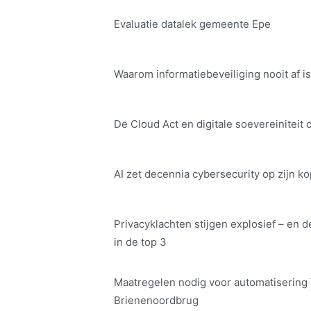
Evaluatie datalek gemeente Epe
Waarom informatiebeveiliging nooit af is
De Cloud Act en digitale soe­ve­rei­ni­teit 
AI zet decennia cybersecurity op zijn ko
Privacyklachten stijgen explosief – en d
in de top 3
Maatregelen nodig voor automatisering
Brienenoordbrug