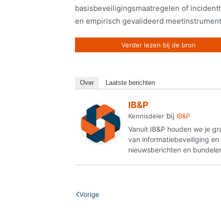
basisbeveiligingsmaatregelen of incidenthe
en empirisch gevalideerd meetinstrument
Verder lezen bij de bron
Over
Laatste berichten
IB&P
bij
Kennisdeler
IB&P
Vanuit IB&P houden we je gr
van informatiebeveiliging e
nieuwsberichten en bundelen
Vorige