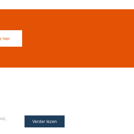
 hier
ws)
,
Verder lezen