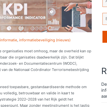
informatie
,
informatiebeveiliging (nieuws)
e organisaties moet omhoog, maar de overheid kan op
ar die organisaties daadwerkelijk zijn. Dat blijkt
 Onderzoek- en Documentatiecentrum (WODC),
R
 van de Nationaal Coördinator Terrorismebestrijding
De
breed toepasbare, gestandaardiseerde methode om
in
u volledig, betrouwbaar en valide in kaart te
aa
strategie 2022–2028 van het Rijk geldt het
 speerpunt. Maar zonder meetinstrument is het lastig