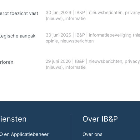
30 juni 2026
|
IB&P
|
nieuwsberichten
,
privac
erpt toezicht vast
(nieuws)
,
informatie
30 juni 2026
|
IB&P
|
informatiebeveiliging (ni
ategische aanpak
opinie
,
nieuwsberichten
29 juni 2026
|
IB&P
|
nieuwsberichten
,
privacy
rloren
(nieuws)
,
informatie
iensten
Over IB&P
O en Applicatiebeheer
Over ons