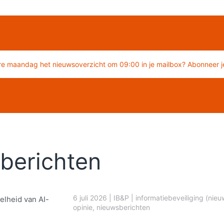
re maandag het nieuwsoverzicht om 09:00 in je mailbox? Abonneer je
berichten
6 juli 2026
|
IB&P
|
informatiebeveiliging (nieu
elheid van AI-
opinie
,
nieuwsberichten