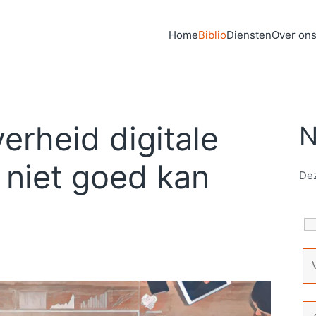
Home
Biblio
Diensten
Over on
rheid digitale
N
 niet goed kan
Dez