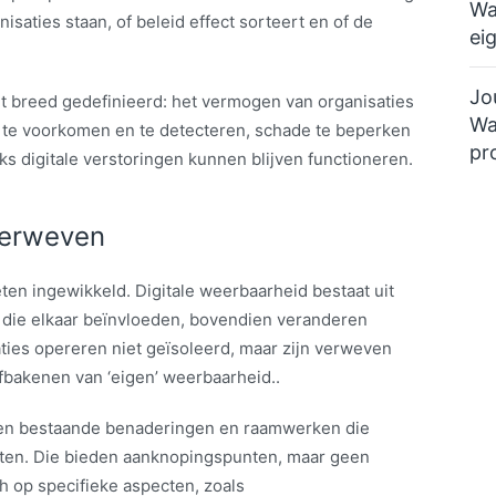
Wa
isaties staan, of beleid effect sorteert en of de
ei
Jo
rt breed gedefinieerd: het vermogen van organisaties
Wa
n te voorkomen en te detecteren, schade te beperken
pr
nks digitale verstoringen kunnen blijven functioneren.
verweven
ten ingewikkeld. Digitale weerbaarheid bestaat uit
e elkaar beïnvloeden, bovendien veranderen
aties opereren niet geïsoleerd, maar zijn verweven
afbakenen van ‘eigen’ weerbaarheid..
ien bestaande benaderingen en raamwerken die
eten. Die bieden aanknopingspunten, maar geen
ch op specifieke aspecten, zoals