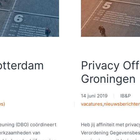
Rotterdam
Privacy Off
Groningen
14 juni 2019
IB&P
ws)
vacatures
,
nieuwsberichte
teuning (DBO) coördineert
Heb jij affiniteit met pri
werkzaamheden van
Verordening Gegevensbesc