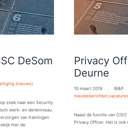
 SSC DeSom
Privacy Of
Deurne
eiliging (nieuws)
10 maart 2019
IB&P
nieuwsberichten
,
vacature
op zoek naar een Security
isch werk- en denkniveau.
Naast de functie van CIS
 verzorgen van trainingen
Privacy Officer. Het is oo
ekijk hier de