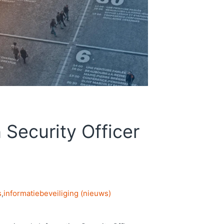
 Security Officer
s
,
informatiebeveiliging (nieuws)