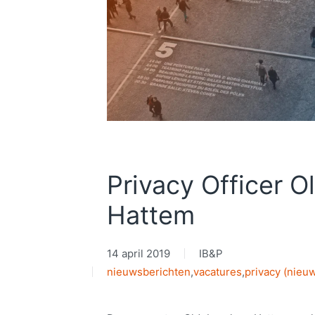
Privacy Officer O
Hattem
14 april 2019
IB&P
nieuwsberichten
,
vacatures
,
privacy (nieu