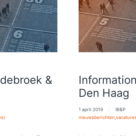
ldebroek &
Information
Den Haag
1 april 2019
IB&P
ws)
nieuwsberichten
,
vacature