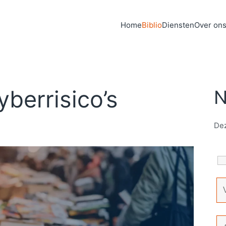
Home
Biblio
Diensten
Over on
yberrisico’s
N
Dez