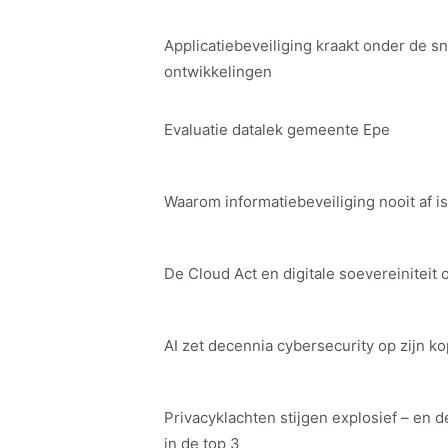
Applicatiebeveiliging kraakt onder de sn
ontwikkelingen
Evaluatie datalek gemeente Epe
Waarom informatiebeveiliging nooit af is
De Cloud Act en digitale soe­ve­rei­ni­teit 
AI zet decennia cybersecurity op zijn ko
Privacyklachten stijgen explosief – en d
in de top 3