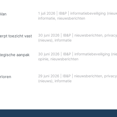
1 juli 2026
|
IB&P
|
informatiebeveiliging (nieu
 Van
informatie
,
nieuwsberichten
30 juni 2026
|
IB&P
|
nieuwsberichten
,
privac
erpt toezicht vast
(nieuws)
,
informatie
30 juni 2026
|
IB&P
|
informatiebeveiliging (ni
ategische aanpak
opinie
,
nieuwsberichten
29 juni 2026
|
IB&P
|
nieuwsberichten
,
privacy
rloren
(nieuws)
,
informatie