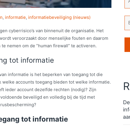
en
,
informatie
,
informatiebeveiliging (nieuws)
gen cyberrisico’s van binnenuit de organisatie. Het
 wordt veroorzaakt door menselijke fouten en daarom
te nemen om de ”human firewall” te activeren.
ng tot informatie
 van informatie is het beperken van toegang tot die
k welke accounts toegang bieden tot welke informatie.
R
eft ieder account dezelfde rechten (nodig)? Zijn
oldoende beveiligd en volledig bij de tijd met
De
virusbescherming?
in
aa
egang tot informatie