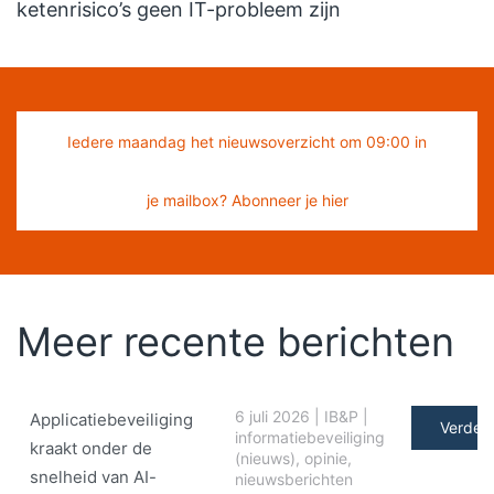
ketenrisico’s geen IT-probleem zijn
Iedere maandag het nieuwsoverzicht om 09:00 in
je mailbox? Abonneer je hier
Meer recente berichten
6 juli 2026
|
IB&P
|
Applicatiebeveiliging
Verder 
informatiebeveiliging
kraakt onder de
(nieuws)
,
opinie
,
snelheid van AI-
nieuwsberichten