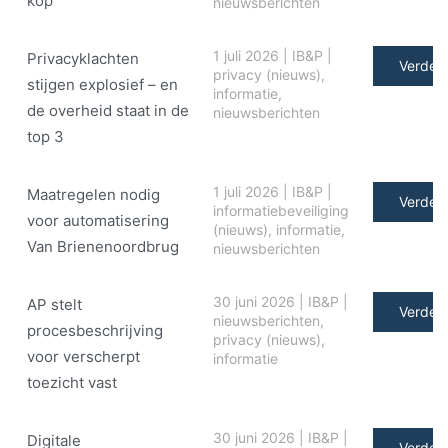
kop
nieuwsberichten
1 juli 2026
|
IB&P
|
Privacyklachten
Verder 
privacy (nieuws)
,
stijgen explosief – en
informatie
,
de overheid staat in de
nieuwsberichten
top 3
1 juli 2026
|
IB&P
|
Maatregelen nodig
Verder 
informatiebeveiliging
voor automatisering
(nieuws)
,
informatie
,
Van Brienenoordbrug
nieuwsberichten
30 juni 2026
|
IB&P
|
AP stelt
Verder 
nieuwsberichten
,
procesbeschrijving
privacy (nieuws)
,
voor verscherpt
informatie
toezicht vast
30 juni 2026
|
IB&P
|
Digitale
Verder 