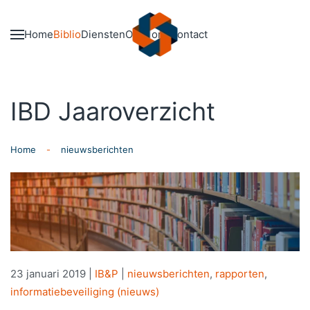
Skip to main content
Home
Biblio
Diensten
Over ons
Contact
IBD Jaaroverzicht
Home
nieuwsberichten
23 januari 2019
|
IB&P
|
nieuwsberichten
,
rapporten
,
informatiebeveiliging (nieuws)