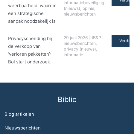
informatiebeveiliging
weerbaarheid: waarom
(nieuws)
,
opinie
,
een strategische
nieuwsberichten
aanpak noodzakelijk is
29 juni 2026
|
IB&P
|
Privacyschending bij
Verder 
nieuwsberichten
,
de verkoop van
privacy (nieuws)
,
‘verloren pakketten’:
informatie
Bol start onderzoek
Biblio
Blog artikelen
Nieuwsberichten