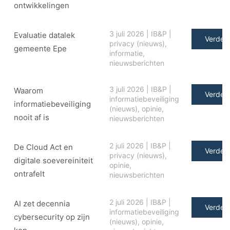
ontwikkelingen
3 juli 2026
|
IB&P
|
Evaluatie datalek
Verder 
privacy (nieuws)
,
gemeente Epe
informatie
,
nieuwsberichten
3 juli 2026
|
IB&P
|
Waarom
Verder 
informatiebeveiliging
informatiebeveiliging
(nieuws)
,
opinie
,
nooit af is
nieuwsberichten
2 juli 2026
|
IB&P
|
De Cloud Act en
Verder 
privacy (nieuws)
,
digitale soe­ve­rei­ni­teit
opinie
,
ontrafelt
nieuwsberichten
2 juli 2026
|
IB&P
|
AI zet decennia
Verder 
informatiebeveiliging
cybersecurity op zijn
(nieuws)
,
opinie
,