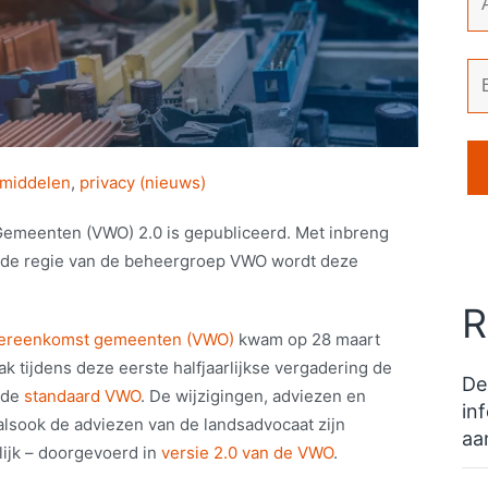
pmiddelen
,
privacy (nieuws)
meenten (VWO) 2.0 is gepubliceerd. Met inbreng
 de regie van de beheergroep VWO wordt deze
R
vereenkomst gemeenten (VWO)
kwam op 28 maart
k tijdens deze eerste halfjaarlijkse vergadering de
De
 de
standaard VWO
. De wijzigingen, adviezen en
in
lsook de adviezen van de landsadvocaat zijn
aa
ijk – doorgevoerd in
versie 2.0 van de VWO
.