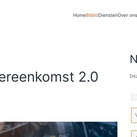
Home
Biblio
Diensten
Over on
N
ereenkomst 2.0
Dez