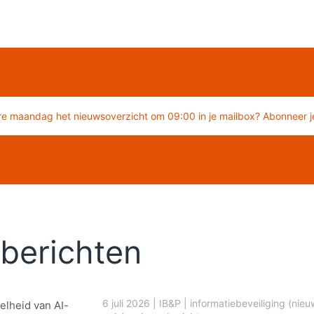
re maandag het nieuwsoverzicht om 09:00 in je mailbox? Abonneer je
berichten
6 juli 2026
|
IB&P
|
informatiebeveiliging (nieu
elheid van AI-