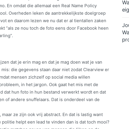
Wa
mo. En omdat die allemaal een Real Name Policy
ei
ool. Overheden leken de aantrekkelijkste doelgroep
vot en daarom lezen we nu dat er al tientallen zaken
Jo
enkt “als ze nou toch de foto eens door Facebook heen
Wa
rling”.
pr
wijzen dat je erin mag en dat je mag doen wat je van
ke mis: die gegevens staan daar niet zodat Clearview er
dat mensen zichzelf op social media willen
probleem, in het jargon. Ook gaat het mis met de
nd dat hun foto in hun bestand verwerkt wordt en dat
en of andere snuffelaars. Dat is onderdeel van de
maar ze zijn ook vrij abstract. En dat is lastig want
e politie helpt een lead te vinden dan is dat toch mooi?