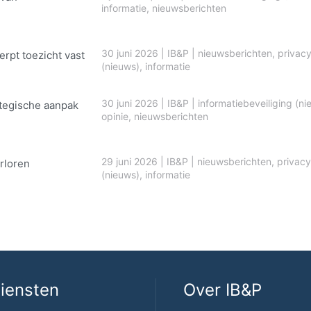
informatie
,
nieuwsberichten
30 juni 2026
|
IB&P
|
nieuwsberichten
,
privac
erpt toezicht vast
(nieuws)
,
informatie
30 juni 2026
|
IB&P
|
informatiebeveiliging (ni
ategische aanpak
opinie
,
nieuwsberichten
29 juni 2026
|
IB&P
|
nieuwsberichten
,
privacy
rloren
(nieuws)
,
informatie
iensten
Over IB&P