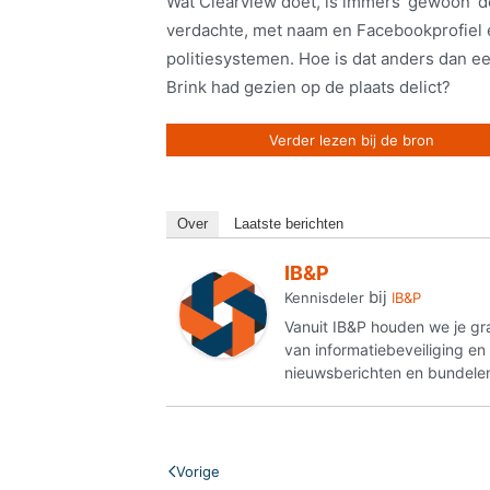
Wat Clearview doet, is immers ‘gewoon’ d
verdachte, met naam en Facebookprofiel er
politiesystemen. Hoe is dat anders dan e
Brink had gezien op de plaats delict?
Verder lezen bij de bron
Over
Laatste berichten
IB&P
bij
Kennisdeler
IB&P
Vanuit IB&P houden we je gr
van informatiebeveiliging e
nieuwsberichten en bundelen
Vorige