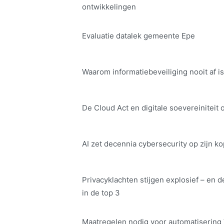
ontwikkelingen
Evaluatie datalek gemeente Epe
Waarom informatiebeveiliging nooit af is
De Cloud Act en digitale soe­ve­rei­ni­teit 
AI zet decennia cybersecurity op zijn ko
Privacyklachten stijgen explosief – en d
in de top 3
Maatregelen nodig voor automatisering