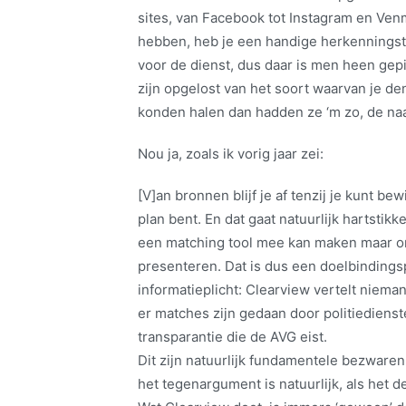
sites, van Facebook tot Instagram en Ven
hebben, heb je een handige herkenningst
voor de dienst, dus daar is men heen gepi
zijn opgelost van het soort waarvan je d
konden halen dan hadden ze ‘m zo, de naa
Nou ja, zoals ik vorig jaar zei:
[V]an bronnen blijf je af tenzij je kunt be
plan bent. En dat gaat natuurlijk hartstik
een matching tool mee kan maken maar om
presenteren. Dat is dus een doelbindings
informatieplicht: Clearview vertelt niema
er matches zijn gedaan door politiedienst
transparantie die de AVG eist.
Dit zijn natuurlijk fundamentele bezwaren, 
het tegenargument is natuurlijk, als het d