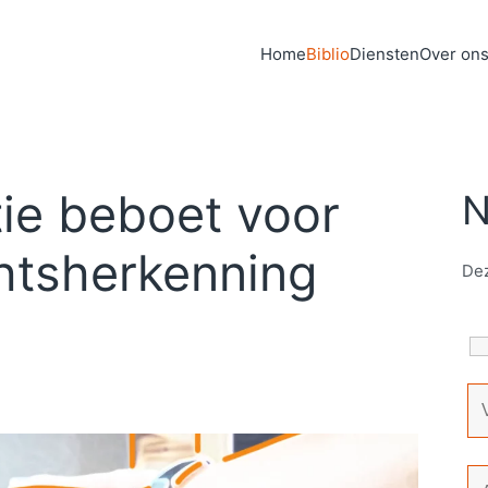
Home
Biblio
Diensten
Over on
ie beboet voor
N
htsherkenning
Dez