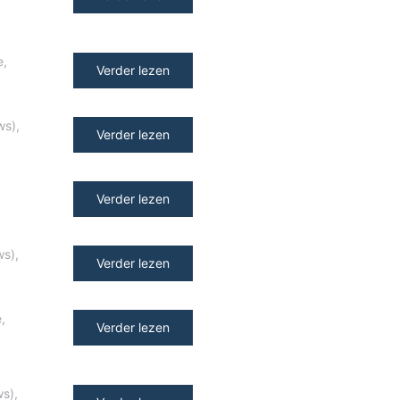
e
,
Verder lezen
ws)
,
Verder lezen
Verder lezen
ws)
,
Verder lezen
e
,
Verder lezen
ws)
,