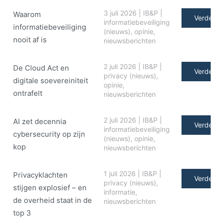
3 juli 2026
|
IB&P
|
Waarom
Verder 
informatiebeveiliging
informatiebeveiliging
(nieuws)
,
opinie
,
nooit af is
nieuwsberichten
2 juli 2026
|
IB&P
|
De Cloud Act en
Verder 
privacy (nieuws)
,
digitale soe­ve­rei­ni­teit
opinie
,
ontrafelt
nieuwsberichten
2 juli 2026
|
IB&P
|
AI zet decennia
Verder 
informatiebeveiliging
cybersecurity op zijn
(nieuws)
,
opinie
,
kop
nieuwsberichten
1 juli 2026
|
IB&P
|
Privacyklachten
Verder 
privacy (nieuws)
,
stijgen explosief – en
informatie
,
de overheid staat in de
nieuwsberichten
top 3