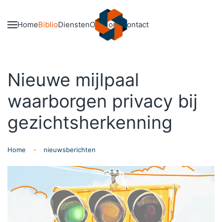
Skip to main content
Home
Biblio
Diensten
Over ons
Contact
Nieuwe mijlpaal
waarborgen privacy bij
gezichtsherkenning
Home
nieuwsberichten