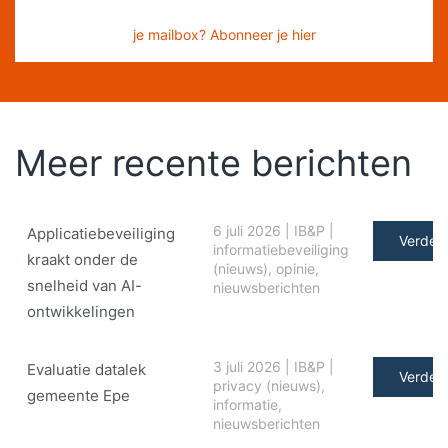
je mailbox? Abonneer je hier
Meer recente berichten
6 juli 2026
|
IB&P
|
Applicatiebeveiliging
Verder 
informatiebeveiliging
kraakt onder de
(nieuws)
,
opinie
,
snelheid van AI-
nieuwsberichten
ontwikkelingen
3 juli 2026
|
IB&P
|
Evaluatie datalek
Verder 
privacy (nieuws)
,
gemeente Epe
informatie
,
nieuwsberichten