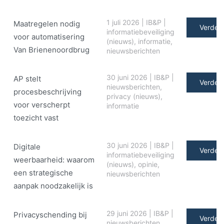
1 juli 2026
|
IB&P
|
Maatregelen nodig
Verder 
informatiebeveiliging
voor automatisering
(nieuws)
,
informatie
,
Van Brienenoordbrug
nieuwsberichten
30 juni 2026
|
IB&P
|
AP stelt
Verder 
nieuwsberichten
,
procesbeschrijving
privacy (nieuws)
,
voor verscherpt
informatie
toezicht vast
30 juni 2026
|
IB&P
|
Digitale
Verder 
informatiebeveiliging
weerbaarheid: waarom
(nieuws)
,
opinie
,
een strategische
nieuwsberichten
aanpak noodzakelijk is
29 juni 2026
|
IB&P
|
Privacyschending bij
Verder 
nieuwsberichten
,