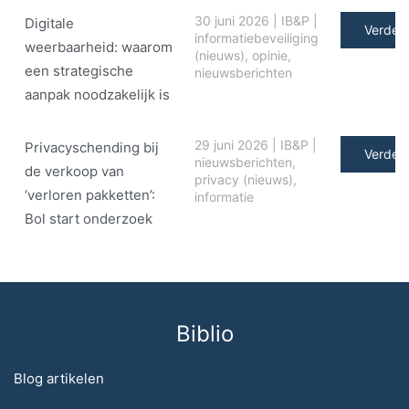
30 juni 2026
|
IB&P
|
Digitale
Verder 
informatiebeveiliging
weerbaarheid: waarom
(nieuws)
,
opinie
,
een strategische
nieuwsberichten
aanpak noodzakelijk is
29 juni 2026
|
IB&P
|
Privacyschending bij
Verder 
nieuwsberichten
,
de verkoop van
privacy (nieuws)
,
‘verloren pakketten’:
informatie
Bol start onderzoek
Biblio
Blog artikelen