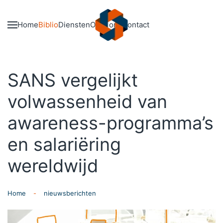
Skip to main content
Home
Biblio
Diensten
Over ons
Contact
SANS vergelijkt
volwassenheid van
awareness-programma’s
en salariëring
wereldwijd
Home
nieuwsberichten