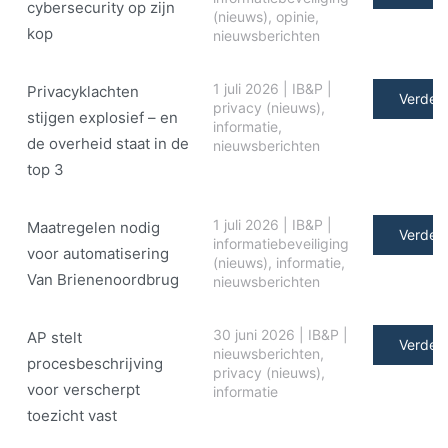
cybersecurity op zijn
(nieuws)
,
opinie
,
kop
nieuwsberichten
1 juli 2026
|
IB&P
|
Privacyklachten
Verder 
privacy (nieuws)
,
stijgen explosief – en
informatie
,
de overheid staat in de
nieuwsberichten
top 3
1 juli 2026
|
IB&P
|
Maatregelen nodig
Verder 
informatiebeveiliging
voor automatisering
(nieuws)
,
informatie
,
Van Brienenoordbrug
nieuwsberichten
30 juni 2026
|
IB&P
|
AP stelt
Verder 
nieuwsberichten
,
procesbeschrijving
privacy (nieuws)
,
voor verscherpt
informatie
toezicht vast