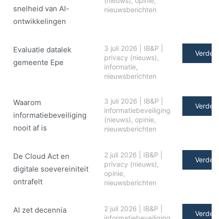
(nieuws)
,
opinie
,
snelheid van AI-
nieuwsberichten
ontwikkelingen
3 juli 2026
|
IB&P
|
Evaluatie datalek
Verder 
privacy (nieuws)
,
gemeente Epe
informatie
,
nieuwsberichten
3 juli 2026
|
IB&P
|
Waarom
Verder 
informatiebeveiliging
informatiebeveiliging
(nieuws)
,
opinie
,
nooit af is
nieuwsberichten
2 juli 2026
|
IB&P
|
De Cloud Act en
Verder 
privacy (nieuws)
,
digitale soe­ve­rei­ni­teit
opinie
,
ontrafelt
nieuwsberichten
2 juli 2026
|
IB&P
|
AI zet decennia
Verder 
informatiebeveiliging