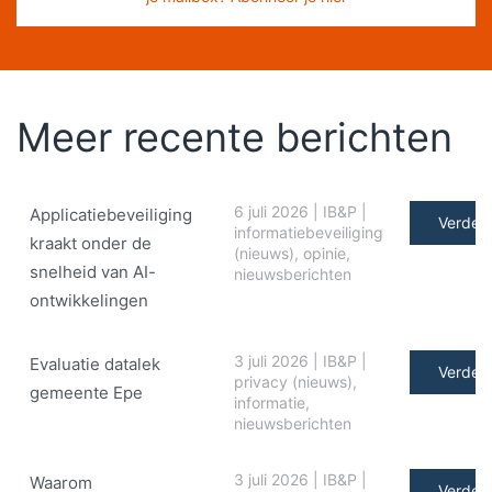
Meer recente berichten
6 juli 2026
|
IB&P
|
Applicatiebeveiliging
Verder 
informatiebeveiliging
kraakt onder de
(nieuws)
,
opinie
,
snelheid van AI-
nieuwsberichten
ontwikkelingen
3 juli 2026
|
IB&P
|
Evaluatie datalek
Verder 
privacy (nieuws)
,
gemeente Epe
informatie
,
nieuwsberichten
3 juli 2026
|
IB&P
|
Waarom
Verder 