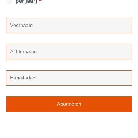
per jaar)
*