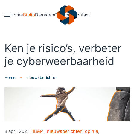
Skip to main content
Home
Biblio
Diensten
Over ons
Contact
Ken je risico’s, verbeter
je cyberweerbaarheid
Home
nieuwsberichten
8 april 2021
|
IB&P
|
nieuwsberichten
,
opinie
,