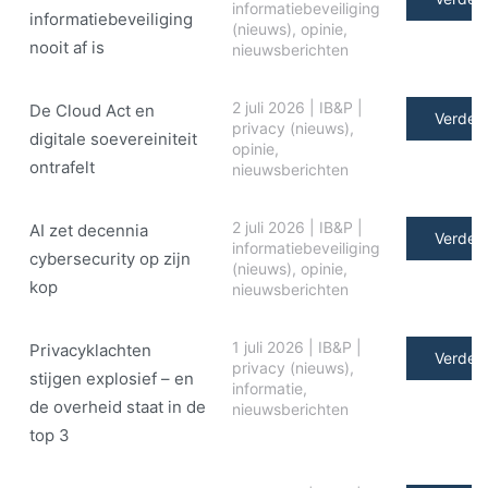
informatiebeveiliging
informatiebeveiliging
(nieuws)
,
opinie
,
nooit af is
nieuwsberichten
2 juli 2026
|
IB&P
|
De Cloud Act en
Verder 
privacy (nieuws)
,
digitale soe­ve­rei­ni­teit
opinie
,
ontrafelt
nieuwsberichten
2 juli 2026
|
IB&P
|
AI zet decennia
Verder 
informatiebeveiliging
cybersecurity op zijn
(nieuws)
,
opinie
,
kop
nieuwsberichten
1 juli 2026
|
IB&P
|
Privacyklachten
Verder 
privacy (nieuws)
,
stijgen explosief – en
informatie
,
de overheid staat in de
nieuwsberichten
top 3