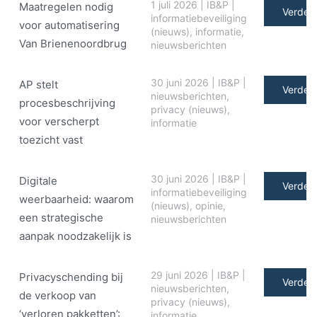
1 juli 2026
|
IB&P
|
Maatregelen nodig
Verder 
informatiebeveiliging
voor automatisering
(nieuws)
,
informatie
,
Van Brienenoordbrug
nieuwsberichten
30 juni 2026
|
IB&P
|
AP stelt
Verder 
nieuwsberichten
,
procesbeschrijving
privacy (nieuws)
,
voor verscherpt
informatie
toezicht vast
30 juni 2026
|
IB&P
|
Digitale
Verder 
informatiebeveiliging
weerbaarheid: waarom
(nieuws)
,
opinie
,
een strategische
nieuwsberichten
aanpak noodzakelijk is
29 juni 2026
|
IB&P
|
Privacyschending bij
Verder 
nieuwsberichten
,
de verkoop van
privacy (nieuws)
,
‘verloren pakketten’:
informatie