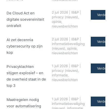
2 juli 2026
|
IB&P
|
De Cloud Act en
Verder 
privacy (nieuws)
,
digitale soe­ve­rei­ni­teit
opinie
,
ontrafelt
nieuwsberichten
2 juli 2026
|
IB&P
|
AI zet decennia
Verder 
informatiebeveiliging
cybersecurity op zijn
(nieuws)
,
opinie
,
kop
nieuwsberichten
1 juli 2026
|
IB&P
|
Privacyklachten
Verder 
privacy (nieuws)
,
stijgen explosief – en
informatie
,
de overheid staat in de
nieuwsberichten
top 3
1 juli 2026
|
IB&P
|
Maatregelen nodig
Verder 
informatiebeveiliging
voor automatisering
(nieuws)
,
informatie
,