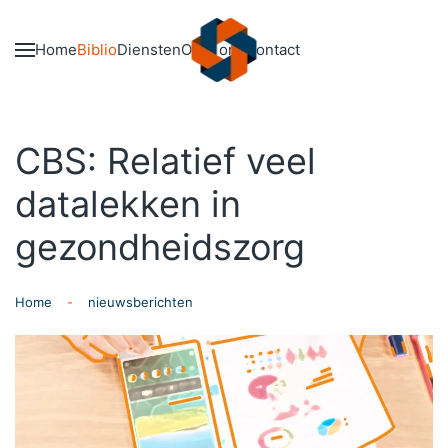
Skip to main content
Home
Biblio
Diensten
Over ons
Contact
CBS: Relatief veel
datalekken in
gezondheidszorg
Home
nieuwsberichten