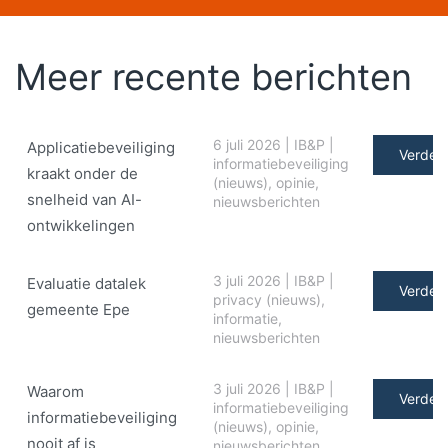
Meer recente berichten
6 juli 2026
|
IB&P
|
Applicatiebeveiliging
Verder 
informatiebeveiliging
kraakt onder de
(nieuws)
,
opinie
,
snelheid van AI-
nieuwsberichten
ontwikkelingen
3 juli 2026
|
IB&P
|
Evaluatie datalek
Verder 
privacy (nieuws)
,
gemeente Epe
informatie
,
nieuwsberichten
3 juli 2026
|
IB&P
|
Waarom
Verder 
informatiebeveiliging
informatiebeveiliging
(nieuws)
,
opinie
,
nooit af is
nieuwsberichten