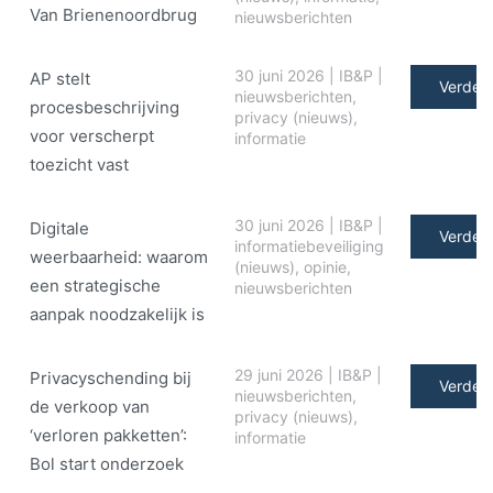
Van Brienenoordbrug
nieuwsberichten
30 juni 2026
|
IB&P
|
AP stelt
Verder 
nieuwsberichten
,
procesbeschrijving
privacy (nieuws)
,
voor verscherpt
informatie
toezicht vast
30 juni 2026
|
IB&P
|
Digitale
Verder 
informatiebeveiliging
weerbaarheid: waarom
(nieuws)
,
opinie
,
een strategische
nieuwsberichten
aanpak noodzakelijk is
29 juni 2026
|
IB&P
|
Privacyschending bij
Verder 
nieuwsberichten
,
de verkoop van
privacy (nieuws)
,
‘verloren pakketten’:
informatie
Bol start onderzoek