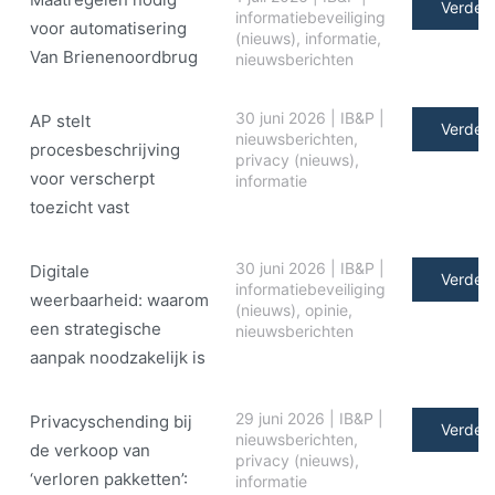
Verder 
informatiebeveiliging
voor automatisering
(nieuws)
,
informatie
,
Van Brienenoordbrug
nieuwsberichten
30 juni 2026
|
IB&P
|
AP stelt
Verder 
nieuwsberichten
,
procesbeschrijving
privacy (nieuws)
,
voor verscherpt
informatie
toezicht vast
30 juni 2026
|
IB&P
|
Digitale
Verder 
informatiebeveiliging
weerbaarheid: waarom
(nieuws)
,
opinie
,
een strategische
nieuwsberichten
aanpak noodzakelijk is
29 juni 2026
|
IB&P
|
Privacyschending bij
Verder 
nieuwsberichten
,
de verkoop van
privacy (nieuws)
,
‘verloren pakketten’:
informatie