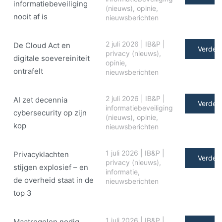
informatiebeveiliging
(nieuws)
,
opinie
,
nooit af is
nieuwsberichten
2 juli 2026
|
IB&P
|
De Cloud Act en
Verder 
privacy (nieuws)
,
digitale soe­ve­rei­ni­teit
opinie
,
ontrafelt
nieuwsberichten
2 juli 2026
|
IB&P
|
AI zet decennia
Verder 
informatiebeveiliging
cybersecurity op zijn
(nieuws)
,
opinie
,
kop
nieuwsberichten
1 juli 2026
|
IB&P
|
Privacyklachten
Verder 
privacy (nieuws)
,
stijgen explosief – en
informatie
,
de overheid staat in de
nieuwsberichten
top 3
1 juli 2026
|
IB&P
|
Maatregelen nodig