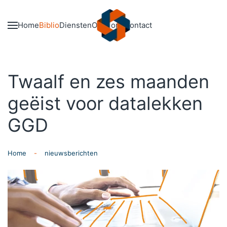
Skip to main content
Home
Biblio
Diensten
Over ons
Contact
Twaalf en zes maanden
geëist voor datalekken
GGD
Home
nieuwsberichten