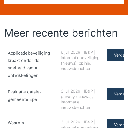
Meer recente berichten
6 juli 2026
|
IB&P
|
Applicatiebeveiliging
Verder 
informatiebeveiliging
kraakt onder de
(nieuws)
,
opinie
,
snelheid van AI-
nieuwsberichten
ontwikkelingen
3 juli 2026
|
IB&P
|
Evaluatie datalek
Verder 
privacy (nieuws)
,
gemeente Epe
informatie
,
nieuwsberichten
3 juli 2026
|
IB&P
|
Waarom
Verder 
informatiebeveiliging