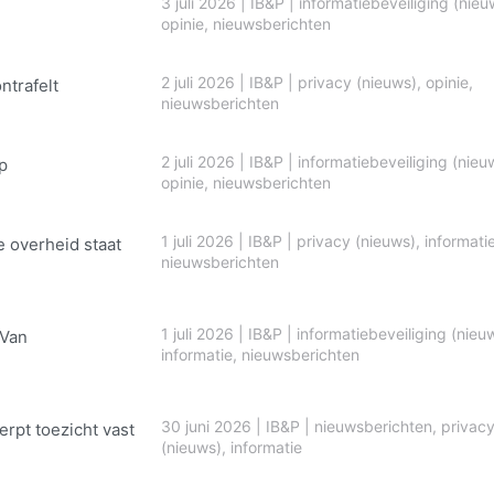
3 juli 2026
|
IB&P
|
informatiebeveiliging (nieu
opinie
,
nieuwsberichten
2 juli 2026
|
IB&P
|
privacy (nieuws)
,
opinie
,
ontrafelt
nieuwsberichten
2 juli 2026
|
IB&P
|
informatiebeveiliging (nieu
p
opinie
,
nieuwsberichten
1 juli 2026
|
IB&P
|
privacy (nieuws)
,
informati
e overheid staat
nieuwsberichten
1 juli 2026
|
IB&P
|
informatiebeveiliging (nieu
 Van
informatie
,
nieuwsberichten
30 juni 2026
|
IB&P
|
nieuwsberichten
,
privac
erpt toezicht vast
(nieuws)
,
informatie