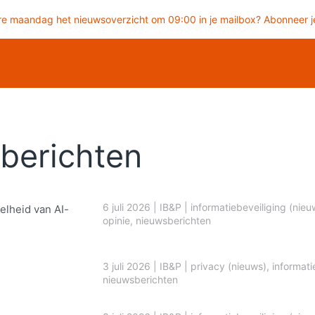
re maandag het nieuwsoverzicht om 09:00 in je mailbox? Abonneer je
berichten
6 juli 2026
|
IB&P
|
informatiebeveiliging (nieu
elheid van AI-
opinie
,
nieuwsberichten
3 juli 2026
|
IB&P
|
privacy (nieuws)
,
informati
nieuwsberichten