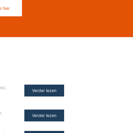
 hier
ws)
,
Verder lezen
e
,
Verder lezen