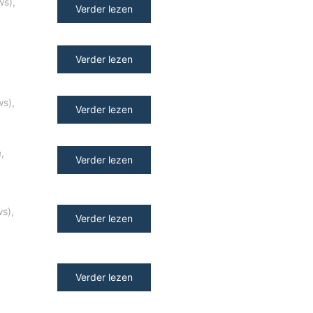
ws)
,
Verder lezen
Verder lezen
ws)
,
Verder lezen
e
,
Verder lezen
ws)
,
Verder lezen
y
Verder lezen