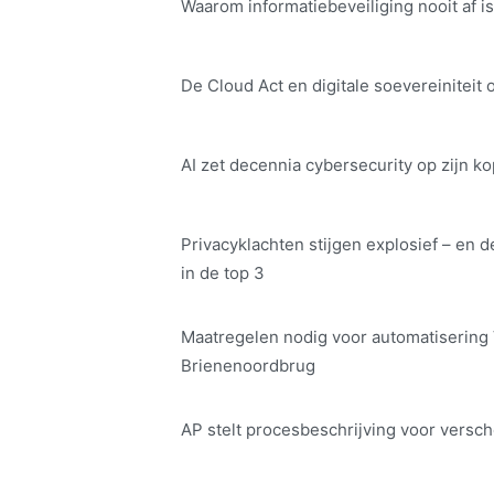
Waarom informatiebeveiliging nooit af is
De Cloud Act en digitale soe­ve­rei­ni­teit 
AI zet decennia cybersecurity op zijn ko
Privacyklachten stijgen explosief – en d
in de top 3
Maatregelen nodig voor automatisering
Brienenoordbrug
AP stelt procesbeschrijving voor versch