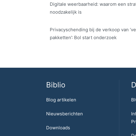
Digitale weerbaarheid: waarom een str
noodzakelijk is
Privacyschending bij de verkoop van ‘ve
pakketten’: Bol start onderzoek
Biblio
D
Blog artikelen
BI
Nieuwsberichten
In
Pr
Downloads
De