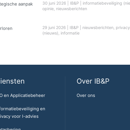
30 juni 2026
|
IB&P
|
informatiebeveiliging (ni
ategische aanpak
opinie
,
nieuwsberichten
29 juni 2026
|
IB&P
|
nieuwsberichten
,
privacy
rloren
(nieuws)
,
informatie
iensten
Over IB&P
O en Applicatiebeheer
Over ons
formatiebeveiliging en
ivacy voor I-advies
tachering