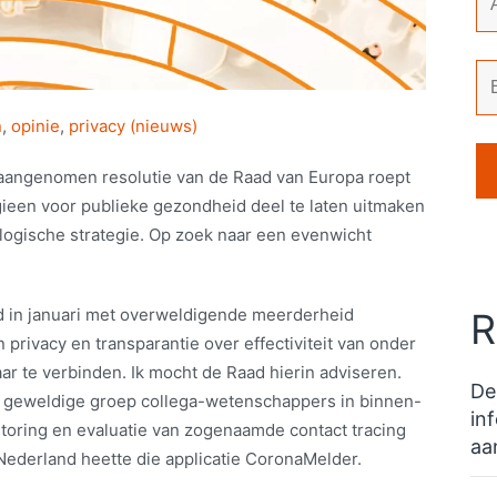
n
,
opinie
,
privacy (nieuws)
aangenomen resolutie van de Raad van Europa roept
gieen voor publieke gezondheid deel te laten uitmaken
logische strategie. Op zoek naar een evenwicht
d in januari met overweldigende meerderheid
R
rivacy en transparantie over effectiviteit van onder
aar te verbinden. Ik mocht de Raad hierin adviseren.
De
n geweldige groep collega-wetenschappers in binnen-
in
oring en evaluatie van zogenaamde contact tracing
aa
Nederland heette die applicatie CoronaMelder.