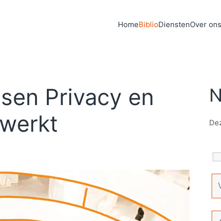
Home
Biblio
Diensten
Over on
sen Privacy en
N
 werkt
Dez