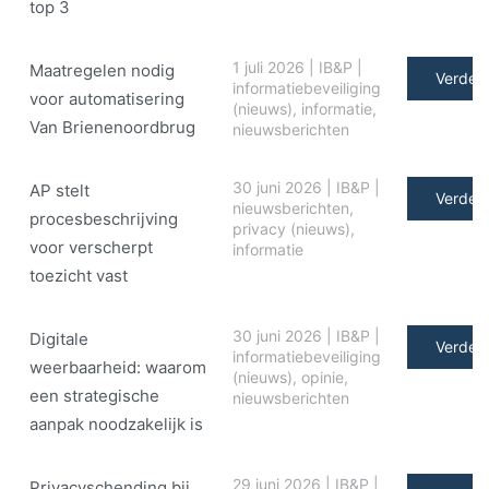
top 3
1 juli 2026
|
IB&P
|
Maatregelen nodig
Verder 
informatiebeveiliging
voor automatisering
(nieuws)
,
informatie
,
Van Brienenoordbrug
nieuwsberichten
30 juni 2026
|
IB&P
|
AP stelt
Verder 
nieuwsberichten
,
procesbeschrijving
privacy (nieuws)
,
voor verscherpt
informatie
toezicht vast
30 juni 2026
|
IB&P
|
Digitale
Verder 
informatiebeveiliging
weerbaarheid: waarom
(nieuws)
,
opinie
,
een strategische
nieuwsberichten
aanpak noodzakelijk is
29 juni 2026
|
IB&P
|
Privacyschending bij