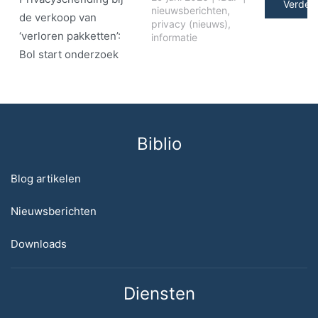
Verder 
nieuwsberichten
,
de verkoop van
privacy (nieuws)
,
‘verloren pakketten’:
informatie
Bol start onderzoek
Biblio
Blog artikelen
Nieuwsberichten
Downloads
Diensten