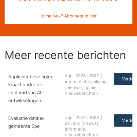
je mailbox? Abonneer je hier
Meer recente berichten
6 juli 2026
|
IB&P
|
Applicatiebeveiliging
Verder 
informatiebeveiliging
kraakt onder de
(nieuws)
,
opinie
,
snelheid van AI-
nieuwsberichten
ontwikkelingen
3 juli 2026
|
IB&P
|
Evaluatie datalek
Verder 
privacy (nieuws)
,
gemeente Epe
informatie
,
nieuwsberichten