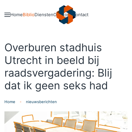
Skip to main content
Home
Biblio
Diensten
Over ons
Contact
Overburen stadhuis
Utrecht in beeld bij
raadsvergadering: Blij
dat ik geen seks had
Home
nieuwsberichten