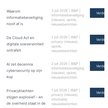
3 juli 2026
|
IB&P
|
Waarom
Verder 
informatiebeveiliging
informatiebeveiliging
(nieuws)
,
opinie
,
nooit af is
nieuwsberichten
2 juli 2026
|
IB&P
|
De Cloud Act en
Verder 
privacy (nieuws)
,
digitale soe­ve­rei­ni­teit
opinie
,
ontrafelt
nieuwsberichten
2 juli 2026
|
IB&P
|
AI zet decennia
Verder 
informatiebeveiliging
cybersecurity op zijn
(nieuws)
,
opinie
,
kop
nieuwsberichten
1 juli 2026
|
IB&P
|
Privacyklachten
Verder 
privacy (nieuws)
,
stijgen explosief – en
informatie
,
de overheid staat in de
nieuwsberichten