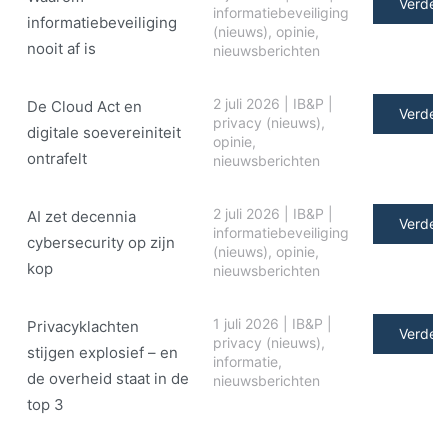
Verder 
informatiebeveiliging
informatiebeveiliging
(nieuws)
,
opinie
,
nooit af is
nieuwsberichten
2 juli 2026
|
IB&P
|
De Cloud Act en
Verder 
privacy (nieuws)
,
digitale soe­ve­rei­ni­teit
opinie
,
ontrafelt
nieuwsberichten
2 juli 2026
|
IB&P
|
AI zet decennia
Verder 
informatiebeveiliging
cybersecurity op zijn
(nieuws)
,
opinie
,
kop
nieuwsberichten
1 juli 2026
|
IB&P
|
Privacyklachten
Verder 
privacy (nieuws)
,
stijgen explosief – en
informatie
,
de overheid staat in de
nieuwsberichten
top 3