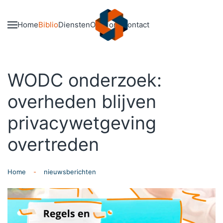
Skip to main content
Home
Biblio
Diensten
Over ons
Contact
WODC onderzoek:
overheden blijven
privacywetgeving
overtreden
Home
nieuwsberichten