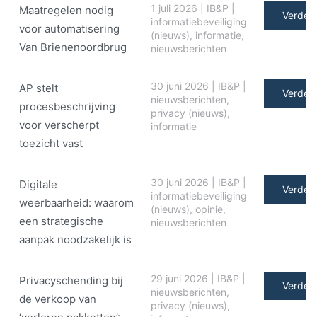
1 juli 2026
|
IB&P
|
Maatregelen nodig
Verder 
informatiebeveiliging
voor automatisering
(nieuws)
,
informatie
,
Van Brienenoordbrug
nieuwsberichten
30 juni 2026
|
IB&P
|
AP stelt
Verder 
nieuwsberichten
,
procesbeschrijving
privacy (nieuws)
,
voor verscherpt
informatie
toezicht vast
30 juni 2026
|
IB&P
|
Digitale
Verder 
informatiebeveiliging
weerbaarheid: waarom
(nieuws)
,
opinie
,
een strategische
nieuwsberichten
aanpak noodzakelijk is
29 juni 2026
|
IB&P
|
Privacyschending bij
Verder 
nieuwsberichten
,
de verkoop van
privacy (nieuws)
,