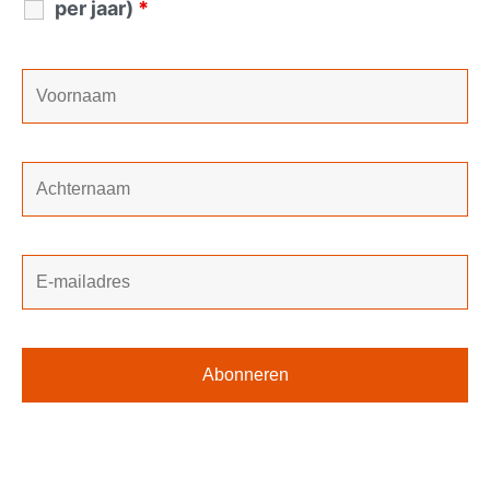
per jaar)
*