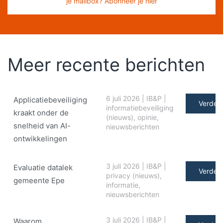
je mailbox? Abonneer je hier
Meer recente berichten
6 juli 2026
|
IB&P
|
Applicatiebeveiliging
Verder 
informatiebeveiliging
kraakt onder de
(nieuws)
,
opinie
,
snelheid van AI-
nieuwsberichten
ontwikkelingen
3 juli 2026
|
IB&P
|
Evaluatie datalek
Verder 
privacy (nieuws)
,
gemeente Epe
informatie
,
nieuwsberichten
3 juli 2026
|
IB&P
|
Waarom