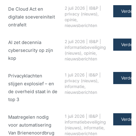
2 juli 2026
|
IB&P
|
De Cloud Act en
Verder 
privacy (nieuws)
,
digitale soe­ve­rei­ni­teit
opinie
,
ontrafelt
nieuwsberichten
2 juli 2026
|
IB&P
|
AI zet decennia
Verder 
informatiebeveiliging
cybersecurity op zijn
(nieuws)
,
opinie
,
kop
nieuwsberichten
1 juli 2026
|
IB&P
|
Privacyklachten
Verder 
privacy (nieuws)
,
stijgen explosief – en
informatie
,
de overheid staat in de
nieuwsberichten
top 3
1 juli 2026
|
IB&P
|
Maatregelen nodig
Verder 
informatiebeveiliging
voor automatisering
(nieuws)
,
informatie
,
Van Brienenoordbrug
nieuwsberichten