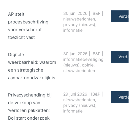
30 juni 2026
|
IB&P
|
AP stelt
Verder 
nieuwsberichten
,
procesbeschrijving
privacy (nieuws)
,
voor verscherpt
informatie
toezicht vast
30 juni 2026
|
IB&P
|
Digitale
Verder 
informatiebeveiliging
weerbaarheid: waarom
(nieuws)
,
opinie
,
een strategische
nieuwsberichten
aanpak noodzakelijk is
29 juni 2026
|
IB&P
|
Privacyschending bij
Verder 
nieuwsberichten
,
de verkoop van
privacy (nieuws)
,
‘verloren pakketten’:
informatie
Bol start onderzoek