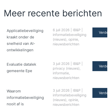
Meer recente berichten
6 juli 2026
|
IB&P
|
Applicatiebeveiliging
Verder 
informatiebeveiliging
kraakt onder de
(nieuws)
,
opinie
,
snelheid van AI-
nieuwsberichten
ontwikkelingen
3 juli 2026
|
IB&P
|
Evaluatie datalek
Verder 
privacy (nieuws)
,
gemeente Epe
informatie
,
nieuwsberichten
3 juli 2026
|
IB&P
|
Waarom
Verder 
informatiebeveiliging
informatiebeveiliging
(nieuws)
,
opinie
,
nooit af is
nieuwsberichten