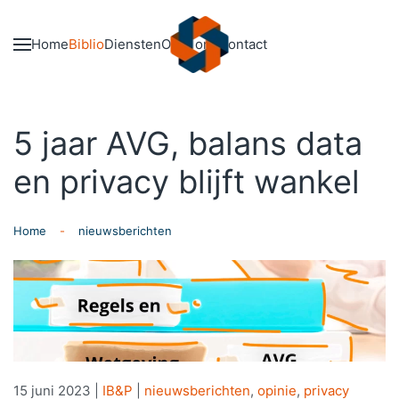
Skip to main content
Home
Biblio
Diensten
Over ons
Contact
5 jaar AVG, balans data
en privacy blijft wankel
Home
nieuwsberichten
15 juni 2023
|
IB&P
|
nieuwsberichten
,
opinie
,
privacy