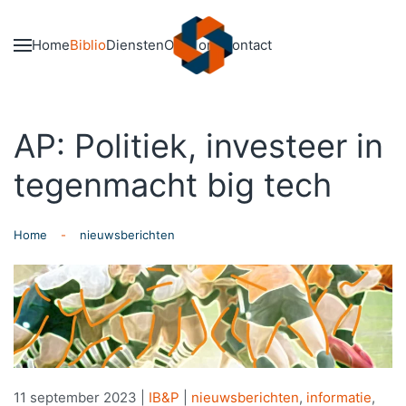
Skip to main content
Home
Biblio
Diensten
Over ons
Contact
AP: Politiek, investeer in
tegenmacht big tech
Home
nieuwsberichten
11 september 2023
|
IB&P
|
nieuwsberichten
,
informatie
,