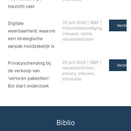
toezicht vast
30 juni 2026
|
IB&P
|
Digitale
Verder 
informatiebeveiliging
weerbaarheid: waarom
(nieuws)
,
opinie
,
een strategische
nieuwsberichten
aanpak noodzakelijk is
29 juni 2026
|
IB&P
|
Privacyschending bij
Verder 
nieuwsberichten
,
de verkoop van
privacy (nieuws)
,
‘verloren pakketten’:
informatie
Bol start onderzoek
Biblio