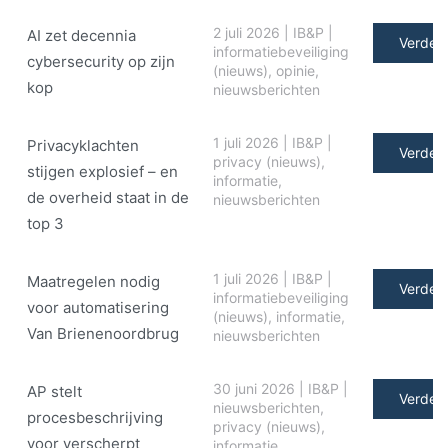
2 juli 2026
|
IB&P
|
AI zet decennia
Verder 
informatiebeveiliging
cybersecurity op zijn
(nieuws)
,
opinie
,
kop
nieuwsberichten
1 juli 2026
|
IB&P
|
Privacyklachten
Verder 
privacy (nieuws)
,
stijgen explosief – en
informatie
,
de overheid staat in de
nieuwsberichten
top 3
1 juli 2026
|
IB&P
|
Maatregelen nodig
Verder 
informatiebeveiliging
voor automatisering
(nieuws)
,
informatie
,
Van Brienenoordbrug
nieuwsberichten
30 juni 2026
|
IB&P
|
AP stelt
Verder 
nieuwsberichten
,
procesbeschrijving
privacy (nieuws)
,
voor verscherpt
informatie