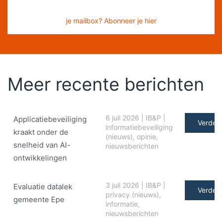
je mailbox? Abonneer je hier
Meer recente berichten
6 juli 2026
|
IB&P
|
Applicatiebeveiliging
Verder 
informatiebeveiliging
kraakt onder de
(nieuws)
,
opinie
,
snelheid van AI-
nieuwsberichten
ontwikkelingen
3 juli 2026
|
IB&P
|
Evaluatie datalek
Verder 
privacy (nieuws)
,
gemeente Epe
informatie
,
nieuwsberichten