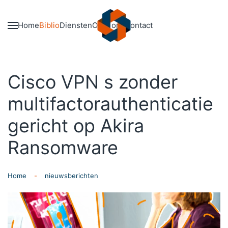
Skip to main content
Home
Biblio
Diensten
Over ons
Contact
Cisco VPN s zonder
multifactorauthenticatie
gericht op Akira
Ransomware
Home
nieuwsberichten