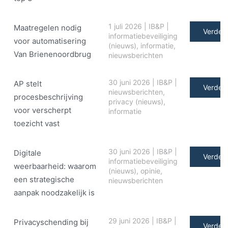
1 juli 2026
|
IB&P
|
Maatregelen nodig
Verder 
informatiebeveiliging
voor automatisering
(nieuws)
,
informatie
,
Van Brienenoordbrug
nieuwsberichten
30 juni 2026
|
IB&P
|
AP stelt
Verder 
nieuwsberichten
,
procesbeschrijving
privacy (nieuws)
,
voor verscherpt
informatie
toezicht vast
30 juni 2026
|
IB&P
|
Digitale
Verder 
informatiebeveiliging
weerbaarheid: waarom
(nieuws)
,
opinie
,
een strategische
nieuwsberichten
aanpak noodzakelijk is
29 juni 2026
|
IB&P
|
Privacyschending bij
Verder 