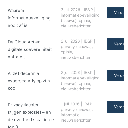
3 juli 2026
|
IB&P
|
Waarom
Verder 
informatiebeveiliging
informatiebeveiliging
(nieuws)
,
opinie
,
nooit af is
nieuwsberichten
2 juli 2026
|
IB&P
|
De Cloud Act en
Verder 
privacy (nieuws)
,
digitale soe­ve­rei­ni­teit
opinie
,
ontrafelt
nieuwsberichten
2 juli 2026
|
IB&P
|
AI zet decennia
Verder 
informatiebeveiliging
cybersecurity op zijn
(nieuws)
,
opinie
,
kop
nieuwsberichten
1 juli 2026
|
IB&P
|
Privacyklachten
Verder 
privacy (nieuws)
,
stijgen explosief – en
informatie
,
de overheid staat in de
nieuwsberichten
top 3