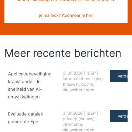
je mailbox? Abonneer je hier
Meer recente berichten
6 juli 2026
|
IB&P
|
Applicatiebeveiliging
Verder 
informatiebeveiliging
kraakt onder de
(nieuws)
,
opinie
,
snelheid van AI-
nieuwsberichten
ontwikkelingen
3 juli 2026
|
IB&P
|
Evaluatie datalek
Verder 
privacy (nieuws)
,
gemeente Epe
informatie
,
nieuwsberichten