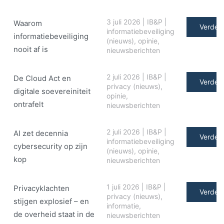
3 juli 2026
|
IB&P
|
Waarom
Verder 
informatiebeveiliging
informatiebeveiliging
(nieuws)
,
opinie
,
nooit af is
nieuwsberichten
2 juli 2026
|
IB&P
|
De Cloud Act en
Verder 
privacy (nieuws)
,
digitale soe­ve­rei­ni­teit
opinie
,
ontrafelt
nieuwsberichten
2 juli 2026
|
IB&P
|
AI zet decennia
Verder 
informatiebeveiliging
cybersecurity op zijn
(nieuws)
,
opinie
,
kop
nieuwsberichten
1 juli 2026
|
IB&P
|
Privacyklachten
Verder 
privacy (nieuws)
,
stijgen explosief – en
informatie
,
de overheid staat in de
nieuwsberichten