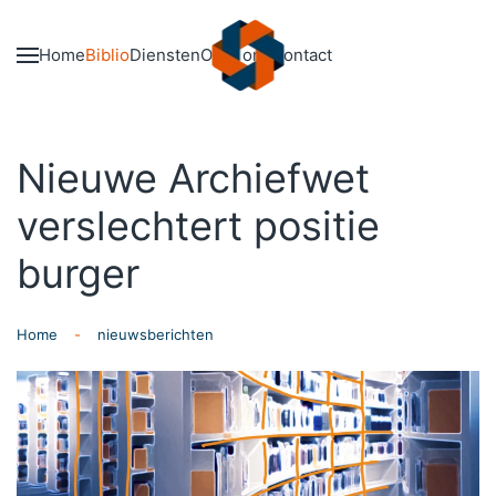
Skip to main content
Home
Biblio
Diensten
Over ons
Contact
Nieuwe Archiefwet
verslechtert positie
burger
Home
nieuwsberichten