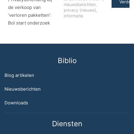
Verder 
nieuwsberichten
,
de verkoop van
privacy (nieuws)
,
‘verloren pakketten’:
informatie
Bol start onderzoek
Biblio
Blog artikelen
Nieuwsberichten
Downloads
Diensten