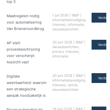
top 3
1 juli 2026
|
IB&P
|
Maatregelen nodig
Verder 
informatiebeveiliging
voor automatisering
(nieuws)
,
informatie
,
Van Brienenoordbrug
nieuwsberichten
30 juni 2026
|
IB&P
|
AP stelt
Verder 
nieuwsberichten
,
procesbeschrijving
privacy (nieuws)
,
voor verscherpt
informatie
toezicht vast
30 juni 2026
|
IB&P
|
Digitale
Verder 
informatiebeveiliging
weerbaarheid: waarom
(nieuws)
,
opinie
,
een strategische
nieuwsberichten
aanpak noodzakelijk is
29 juni 2026
|
IB&P
|
Privacyschending bij