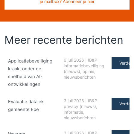
je mailbox? Abonneer je hier
Meer recente berichten
6 juli 2026
|
IB&P
|
Applicatiebeveiliging
Verder 
informatiebeveiliging
kraakt onder de
(nieuws)
,
opinie
,
snelheid van AI-
nieuwsberichten
ontwikkelingen
3 juli 2026
|
IB&P
|
Evaluatie datalek
Verder 
privacy (nieuws)
,
gemeente Epe
informatie
,
nieuwsberichten
3 juli 2026
|
IB&P
|
Waarom