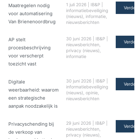
1 juli 2026
|
IB&P
|
Maatregelen nodig
Verder 
informatiebeveiliging
voor automatisering
(nieuws)
,
informatie
,
Van Brienenoordbrug
nieuwsberichten
30 juni 2026
|
IB&P
|
AP stelt
Verder 
nieuwsberichten
,
procesbeschrijving
privacy (nieuws)
,
voor verscherpt
informatie
toezicht vast
30 juni 2026
|
IB&P
|
Digitale
Verder 
informatiebeveiliging
weerbaarheid: waarom
(nieuws)
,
opinie
,
een strategische
nieuwsberichten
aanpak noodzakelijk is
29 juni 2026
|
IB&P
|
Privacyschending bij
Verder 
nieuwsberichten
,
de verkoop van
privacy (nieuws)
,