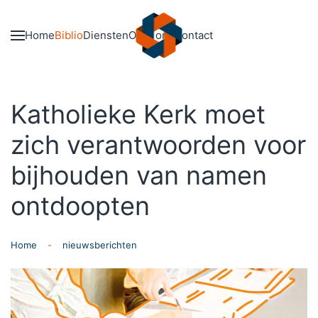
Skip to main content
Home
Biblio
Diensten
Over ons
Contact
Katholieke Kerk moet
zich verantwoorden voor
bijhouden van namen
ontdoopten
Home
nieuwsberichten