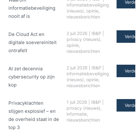
Verder 
informatiebeveiliging
informatiebeveiliging
(nieuws)
,
opinie
,
nooit af is
nieuwsberichten
2 juli 2026
|
IB&P
|
De Cloud Act en
Verder 
privacy (nieuws)
,
digitale soe­ve­rei­ni­teit
opinie
,
ontrafelt
nieuwsberichten
2 juli 2026
|
IB&P
|
AI zet decennia
Verder 
informatiebeveiliging
cybersecurity op zijn
(nieuws)
,
opinie
,
kop
nieuwsberichten
1 juli 2026
|
IB&P
|
Privacyklachten
Verder 
privacy (nieuws)
,
stijgen explosief – en
informatie
,
de overheid staat in de
nieuwsberichten
top 3