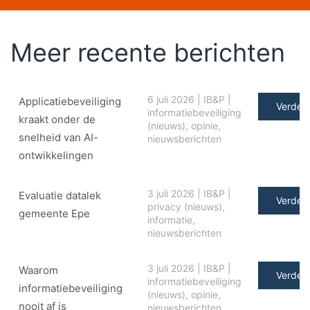
Meer recente berichten
6 juli 2026
|
IB&P
|
Applicatiebeveiliging
Verder 
informatiebeveiliging
kraakt onder de
(nieuws)
,
opinie
,
snelheid van AI-
nieuwsberichten
ontwikkelingen
3 juli 2026
|
IB&P
|
Evaluatie datalek
Verder 
privacy (nieuws)
,
gemeente Epe
informatie
,
nieuwsberichten
3 juli 2026
|
IB&P
|
Waarom
Verder 
informatiebeveiliging
informatiebeveiliging
(nieuws)
,
opinie
,
nooit af is
nieuwsberichten