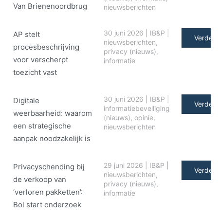
Van Brienenoordbrug
nieuwsberichten
30 juni 2026
|
IB&P
|
AP stelt
Verder 
nieuwsberichten
,
procesbeschrijving
privacy (nieuws)
,
voor verscherpt
informatie
toezicht vast
30 juni 2026
|
IB&P
|
Digitale
Verder 
informatiebeveiliging
weerbaarheid: waarom
(nieuws)
,
opinie
,
een strategische
nieuwsberichten
aanpak noodzakelijk is
29 juni 2026
|
IB&P
|
Privacyschending bij
Verder 
nieuwsberichten
,
de verkoop van
privacy (nieuws)
,
‘verloren pakketten’:
informatie
Bol start onderzoek