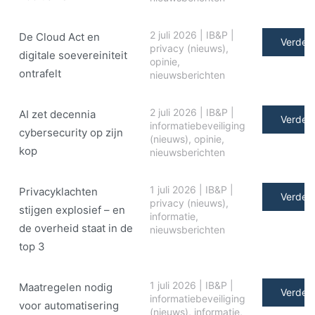
2 juli 2026
|
IB&P
|
De Cloud Act en
Verder 
privacy (nieuws)
,
digitale soe­ve­rei­ni­teit
opinie
,
ontrafelt
nieuwsberichten
2 juli 2026
|
IB&P
|
AI zet decennia
Verder 
informatiebeveiliging
cybersecurity op zijn
(nieuws)
,
opinie
,
kop
nieuwsberichten
1 juli 2026
|
IB&P
|
Privacyklachten
Verder 
privacy (nieuws)
,
stijgen explosief – en
informatie
,
de overheid staat in de
nieuwsberichten
top 3
1 juli 2026
|
IB&P
|
Maatregelen nodig
Verder 
informatiebeveiliging
voor automatisering
(nieuws)
,
informatie
,