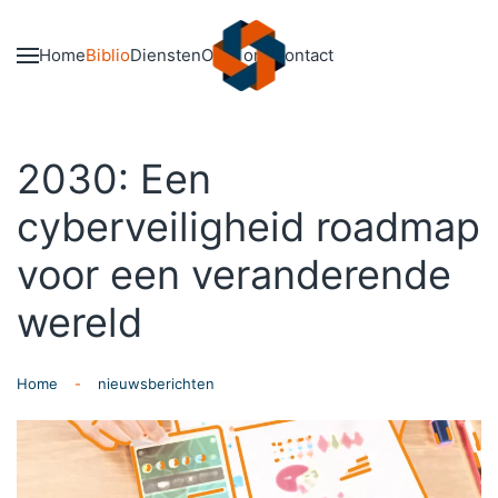
Skip to main content
Home
Biblio
Diensten
Over ons
Contact
2030: Een
cyberveiligheid roadmap
voor een veranderende
wereld
Home
nieuwsberichten