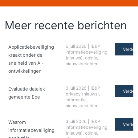
Meer recente berichten
6 juli 2026
|
IB&P
|
Applicatiebeveiliging
Verder 
informatiebeveiliging
kraakt onder de
(nieuws)
,
opinie
,
snelheid van AI-
nieuwsberichten
ontwikkelingen
3 juli 2026
|
IB&P
|
Evaluatie datalek
Verder 
privacy (nieuws)
,
gemeente Epe
informatie
,
nieuwsberichten
3 juli 2026
|
IB&P
|
Waarom
Verder 
informatiebeveiliging
informatiebeveiliging
(nieuws)
,
opinie
,