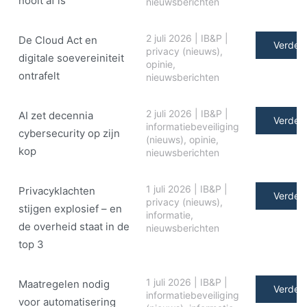
nooit af is
nieuwsberichten
2 juli 2026
|
IB&P
|
De Cloud Act en
Verder 
privacy (nieuws)
,
digitale soe­ve­rei­ni­teit
opinie
,
ontrafelt
nieuwsberichten
2 juli 2026
|
IB&P
|
AI zet decennia
Verder 
informatiebeveiliging
cybersecurity op zijn
(nieuws)
,
opinie
,
kop
nieuwsberichten
1 juli 2026
|
IB&P
|
Privacyklachten
Verder 
privacy (nieuws)
,
stijgen explosief – en
informatie
,
de overheid staat in de
nieuwsberichten
top 3
1 juli 2026
|
IB&P
|
Maatregelen nodig
Verder 
informatiebeveiliging
voor automatisering