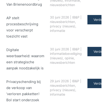
(nieuws)
,
informatie
,
Van Brienenoordbrug
nieuwsberichten
30 juni 2026
|
IB&P
|
AP stelt
Verder 
nieuwsberichten
,
procesbeschrijving
privacy (nieuws)
,
voor verscherpt
informatie
toezicht vast
30 juni 2026
|
IB&P
|
Digitale
Verder 
informatiebeveiliging
weerbaarheid: waarom
(nieuws)
,
opinie
,
een strategische
nieuwsberichten
aanpak noodzakelijk is
29 juni 2026
|
IB&P
|
Privacyschending bij
Verder 
nieuwsberichten
,
de verkoop van
privacy (nieuws)
,
‘verloren pakketten’:
informatie
Bol start onderzoek