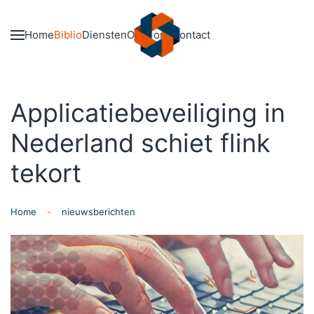
Skip to main content
Home
Biblio
Diensten
Over ons
Contact
Applicatiebeveiliging in
Nederland schiet flink
tekort
Home
nieuwsberichten