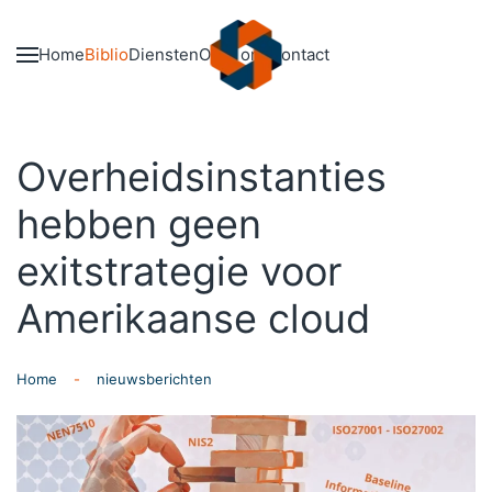
Skip to main content
Home
Biblio
Diensten
Over ons
Contact
Overheidsinstanties
hebben geen
exitstrategie voor
Amerikaanse cloud
Home
nieuwsberichten