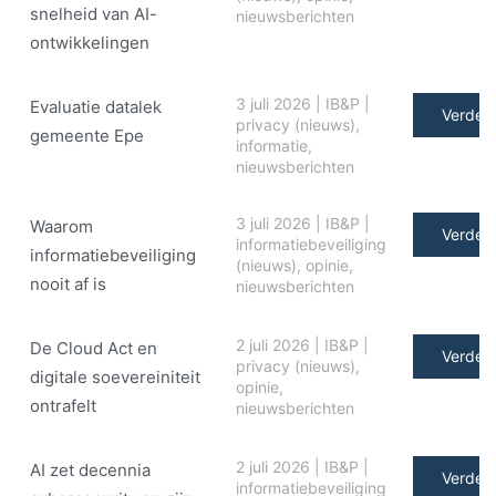
snelheid van AI-
nieuwsberichten
ontwikkelingen
3 juli 2026
|
IB&P
|
Evaluatie datalek
Verder 
privacy (nieuws)
,
gemeente Epe
informatie
,
nieuwsberichten
3 juli 2026
|
IB&P
|
Waarom
Verder 
informatiebeveiliging
informatiebeveiliging
(nieuws)
,
opinie
,
nooit af is
nieuwsberichten
2 juli 2026
|
IB&P
|
De Cloud Act en
Verder 
privacy (nieuws)
,
digitale soe­ve­rei­ni­teit
opinie
,
ontrafelt
nieuwsberichten
2 juli 2026
|
IB&P
|
AI zet decennia
Verder 
informatiebeveiliging