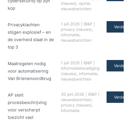
cybersecurity op zijn
(nieuws)
,
opinie
,
kop
nieuwsberichten
1 juli 2026
|
IB&P
|
Privacyklachten
Verder 
privacy (nieuws)
,
stijgen explosief – en
informatie
,
de overheid staat in de
nieuwsberichten
top 3
1 juli 2026
|
IB&P
|
Maatregelen nodig
Verder 
informatiebeveiliging
voor automatisering
(nieuws)
,
informatie
,
Van Brienenoordbrug
nieuwsberichten
30 juni 2026
|
IB&P
|
AP stelt
Verder 
nieuwsberichten
,
procesbeschrijving
privacy (nieuws)
,
voor verscherpt
informatie
toezicht vast