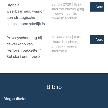
30 juni 2026
|
IB&P
|
Digitale
Verder 
informatiebeveiliging
weerbaarheid: waarom
(nieuws)
,
opinie
,
een strategische
nieuwsberichten
aanpak noodzakelijk is
29 juni 2026
|
IB&P
|
Privacyschending bij
Verder 
nieuwsberichten
,
de verkoop van
privacy (nieuws)
,
‘verloren pakketten’:
informatie
Bol start onderzoek
Biblio
Blog artikelen