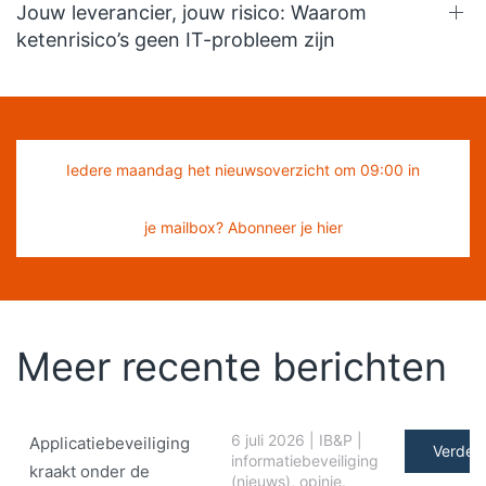
Jouw leverancier, jouw risico: Waarom
ketenrisico’s geen IT-probleem zijn
Iedere maandag het nieuwsoverzicht om 09:00 in
je mailbox? Abonneer je hier
Meer recente berichten
6 juli 2026
|
IB&P
|
Applicatiebeveiliging
Verder 
informatiebeveiliging
kraakt onder de
(nieuws)
,
opinie
,