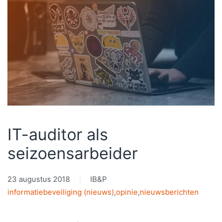
IT-auditor als
seizoensarbeider
23 augustus 2018
IB&P
informatiebeveiliging (nieuws)
,
opinie
,
nieuwsberichten