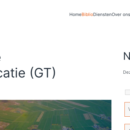
Home
Biblio
Diensten
Over on
e
N
atie (GT)
Dez