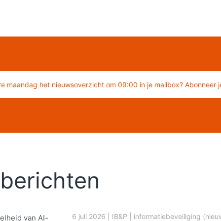
re maandag het nieuwsoverzicht om 09:00 in je mailbox? Abonneer je
berichten
6 juli 2026
|
IB&P
|
informatiebeveiliging (nieu
elheid van AI-