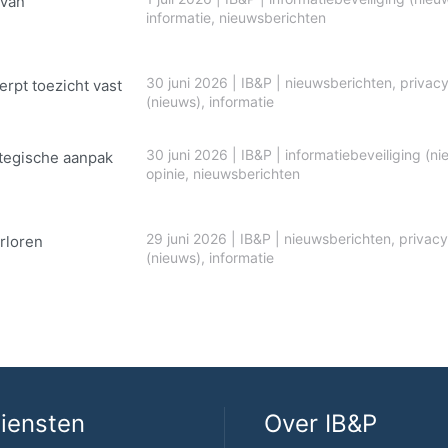
 Van
informatie
,
nieuwsberichten
30 juni 2026
|
IB&P
|
nieuwsberichten
,
privac
erpt toezicht vast
(nieuws)
,
informatie
30 juni 2026
|
IB&P
|
informatiebeveiliging (ni
ategische aanpak
opinie
,
nieuwsberichten
29 juni 2026
|
IB&P
|
nieuwsberichten
,
privacy
rloren
(nieuws)
,
informatie
iensten
Over IB&P