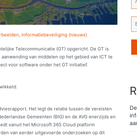
rbeelden
,
informatiebeveiliging (nieuws)
elijke Telecommunicatie (GT) opgericht. De GT is
e aanwending van middelen op het gebied van ICT te
ect voor software onder het GT initiatief.
wikkeld:
R
De
viesrapport. Het legt de relatie tussen de vereisten
in
g Nederlandse Gemeenten (BIG) en de AVG enerzijds en
aa
iedt vanuit het Microsoft 365 Cloud platform
orden van eerder uitgevoerde onderzoeken op dit