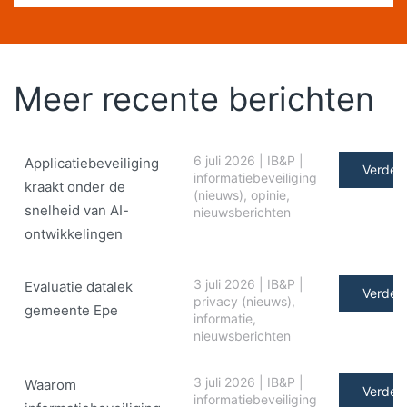
Meer recente berichten
6 juli 2026
|
IB&P
|
Applicatiebeveiliging
Verder 
informatiebeveiliging
kraakt onder de
(nieuws)
,
opinie
,
snelheid van AI-
nieuwsberichten
ontwikkelingen
3 juli 2026
|
IB&P
|
Evaluatie datalek
Verder 
privacy (nieuws)
,
gemeente Epe
informatie
,
nieuwsberichten
3 juli 2026
|
IB&P
|
Waarom
Verder 
informatiebeveiliging