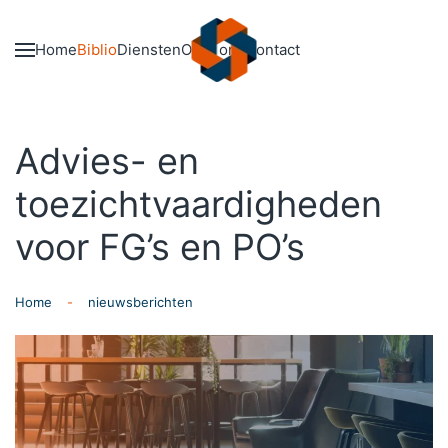
Skip to main content
Home
Biblio
Diensten
Over ons
Contact
Advies- en
toezichtvaardigheden
voor FG’s en PO’s
Home
nieuwsberichten