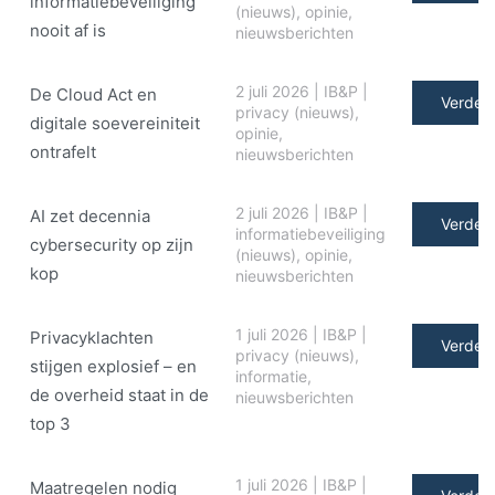
informatiebeveiliging
(nieuws)
,
opinie
,
nooit af is
nieuwsberichten
2 juli 2026
|
IB&P
|
De Cloud Act en
Verder 
privacy (nieuws)
,
digitale soe­ve­rei­ni­teit
opinie
,
ontrafelt
nieuwsberichten
2 juli 2026
|
IB&P
|
AI zet decennia
Verder 
informatiebeveiliging
cybersecurity op zijn
(nieuws)
,
opinie
,
kop
nieuwsberichten
1 juli 2026
|
IB&P
|
Privacyklachten
Verder 
privacy (nieuws)
,
stijgen explosief – en
informatie
,
de overheid staat in de
nieuwsberichten
top 3
1 juli 2026
|
IB&P
|
Maatregelen nodig