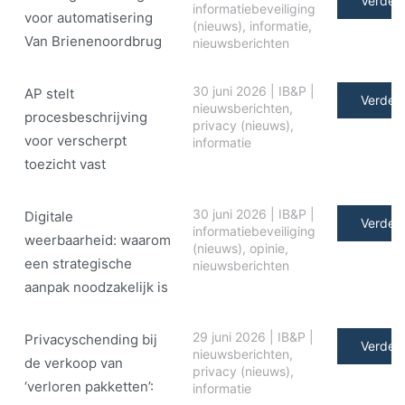
Verder 
informatiebeveiliging
voor automatisering
(nieuws)
,
informatie
,
Van Brienenoordbrug
nieuwsberichten
30 juni 2026
|
IB&P
|
AP stelt
Verder 
nieuwsberichten
,
procesbeschrijving
privacy (nieuws)
,
voor verscherpt
informatie
toezicht vast
30 juni 2026
|
IB&P
|
Digitale
Verder 
informatiebeveiliging
weerbaarheid: waarom
(nieuws)
,
opinie
,
een strategische
nieuwsberichten
aanpak noodzakelijk is
29 juni 2026
|
IB&P
|
Privacyschending bij
Verder 
nieuwsberichten
,
de verkoop van
privacy (nieuws)
,
‘verloren pakketten’:
informatie