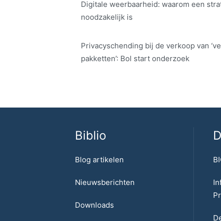
Digitale weerbaarheid: waarom een str
noodzakelijk is
Privacyschending bij de verkoop van ‘ve
pakketten’: Bol start onderzoek
Biblio
D
Blog artikelen
BI
Nieuwsberichten
In
Pr
Downloads
De