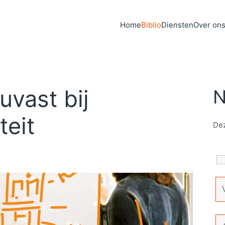
Home
Biblio
Diensten
Over on
uvast bij
N
teit
Dez