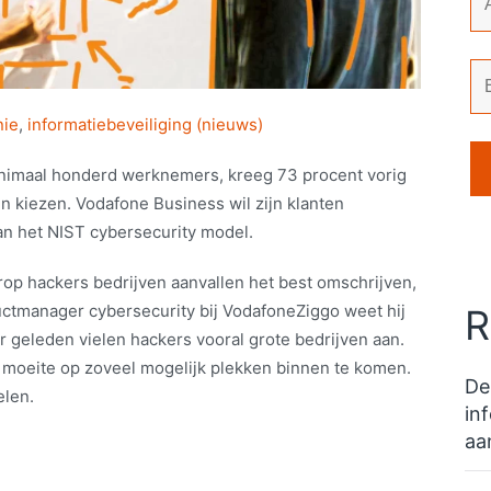
nie
,
informatiebeveiliging (nieuws)
inimaal honderd werknemers, kreeg 73 procent vorig
jn kiezen. Vodafone Business wil zijn klanten
an het NIST cybersecurity model.
rop hackers bedrijven aanvallen het best omschrijven,
ductmanager cybersecurity bij VodafoneZiggo weet hij
R
ar geleden vielen hackers vooral grote bedrijven aan.
 moeite op zoveel mogelijk plekken binnen te komen.
De
elen.
in
aa