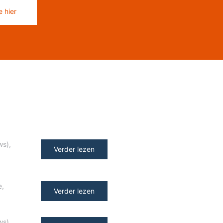
 hier
ws)
,
Verder lezen
e
,
Verder lezen
ws)
,