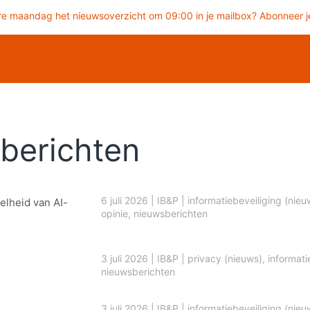
re maandag het nieuwsoverzicht om 09:00 in je mailbox? Abonneer je
berichten
6 juli 2026
|
IB&P
|
informatiebeveiliging (nieu
elheid van AI-
opinie
,
nieuwsberichten
3 juli 2026
|
IB&P
|
privacy (nieuws)
,
informati
nieuwsberichten
3 juli 2026
|
IB&P
|
informatiebeveiliging (nieu