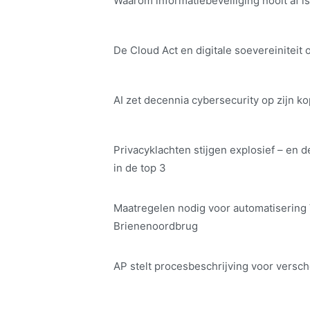
Waarom informatiebeveiliging nooit af is
De Cloud Act en digitale soe­ve­rei­ni­teit 
AI zet decennia cybersecurity op zijn ko
Privacyklachten stijgen explosief – en d
in de top 3
Maatregelen nodig voor automatisering
Brienenoordbrug
AP stelt procesbeschrijving voor versch