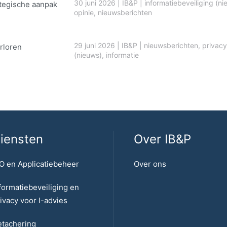
30 juni 2026
|
IB&P
|
informatiebeveiliging (ni
ategische aanpak
opinie
,
nieuwsberichten
29 juni 2026
|
IB&P
|
nieuwsberichten
,
privacy
rloren
(nieuws)
,
informatie
iensten
Over IB&P
O en Applicatiebeheer
Over ons
formatiebeveiliging en
ivacy voor I-advies
tachering