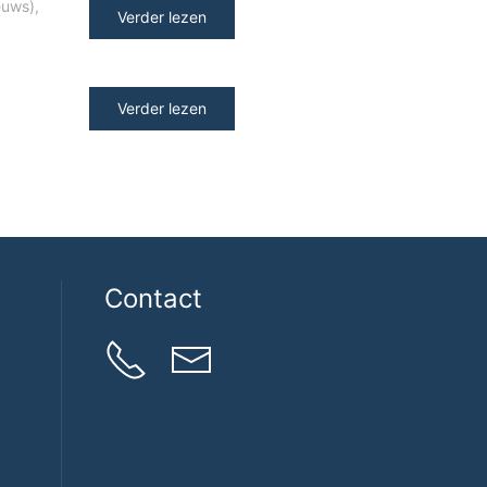
euws)
,
Verder lezen
Verder lezen
Contact