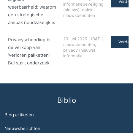
Verder 
informatiebeveiliging
weerbaarheid: waarom
(nieuws)
,
opinie
,
een strategische
nieuwsberichten
aanpak noodzakelijk is
29 juni 2026
|
IB&P
|
Privacyschending bij
Verder 
nieuwsberichten
,
de verkoop van
privacy (nieuws)
,
‘verloren pakketten’:
informatie
Bol start onderzoek
Biblio
Blog artikelen
Nieuwsberichten