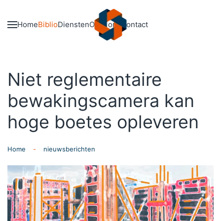
Skip to main content
Home
Biblio
Diensten
Over ons
Contact
Niet reglementaire
bewakingscamera kan
hoge boetes opleveren
Home
nieuwsberichten