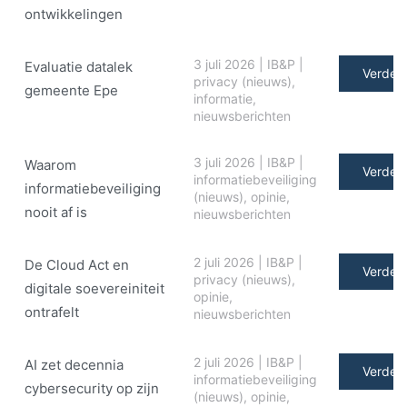
ontwikkelingen
3 juli 2026
|
IB&P
|
Evaluatie datalek
Verder 
privacy (nieuws)
,
gemeente Epe
informatie
,
nieuwsberichten
3 juli 2026
|
IB&P
|
Waarom
Verder 
informatiebeveiliging
informatiebeveiliging
(nieuws)
,
opinie
,
nooit af is
nieuwsberichten
2 juli 2026
|
IB&P
|
De Cloud Act en
Verder 
privacy (nieuws)
,
digitale soe­ve­rei­ni­teit
opinie
,
ontrafelt
nieuwsberichten
2 juli 2026
|
IB&P
|
AI zet decennia
Verder 
informatiebeveiliging
cybersecurity op zijn
(nieuws)
,
opinie
,