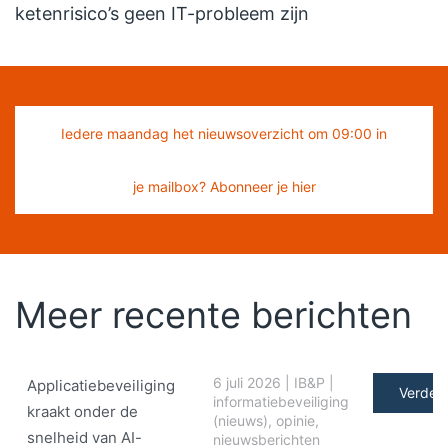
ketenrisico’s geen IT-probleem zijn
Iedere maandag het nieuwsoverzicht om 09:00 in
je mailbox? Abonneer je hier
Meer recente berichten
6 juli 2026
|
IB&P
|
Applicatiebeveiliging
Verder 
informatiebeveiliging
kraakt onder de
(nieuws)
,
opinie
,
snelheid van AI-
nieuwsberichten