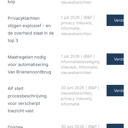
kop
nieuwsberichten
1 juli 2026
|
IB&P
|
Privacyklachten
Verder 
privacy (nieuws)
,
stijgen explosief – en
informatie
,
de overheid staat in de
nieuwsberichten
top 3
1 juli 2026
|
IB&P
|
Maatregelen nodig
Verder 
informatiebeveiliging
voor automatisering
(nieuws)
,
informatie
,
Van Brienenoordbrug
nieuwsberichten
30 juni 2026
|
IB&P
|
AP stelt
Verder 
nieuwsberichten
,
procesbeschrijving
privacy (nieuws)
,
voor verscherpt
informatie
toezicht vast
30 juni 2026
|
IB&P
|
Digitale